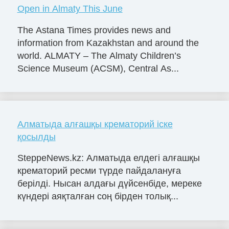
Open in Almaty This June
The Astana Times provides news and
information from Kazakhstan and around the
world. ALMATY – The Almaty Children’s
Science Museum (ACSM), Central As...
Алматыда алғашқы крематорий іске
қосылды
SteppeNews.kz: Алматыда елдегі алғашқы
крематорий ресми түрде пайдалануға
берілді. Нысан алдағы дүйсенбіде, мереке
күндері аяқталған соң бірден толық...