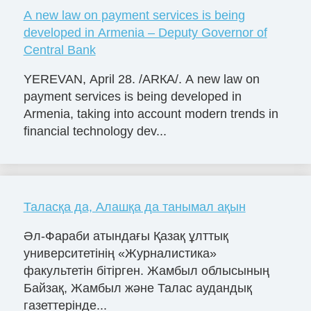
A new law on payment services is being
developed in Armenia – Deputy Governor of
Central Bank
YEREVAN, April 28. /ARКА/. A new law on
payment services is being developed in
Armenia, taking into account modern trends in
financial technology dev...
Таласқа да, Алашқа да танымал ақын
Әл-Фараби атындағы Қазақ ұлттық
университетінің «Журналистика»
факультетін бітірген. Жамбыл облысының
Байзақ, Жамбыл және Талас аудандық
газеттерінде...