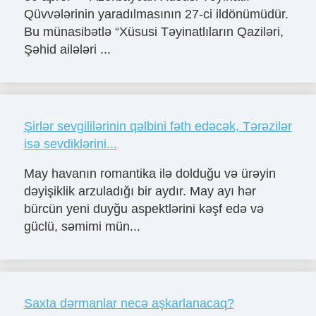
Qüvvələrinin yaradılmasının 27-ci ildönümüdür.
Bu münasibətlə “Xüsusi Təyinatlıların Qaziləri,
Şəhid ailələri ...
Şirlər sevgililərinin qəlbini fəth edəcək, Tərəzilər
isə sevdiklərini...
May havanın romantika ilə dolduğu və ürəyin
dəyişiklik arzuladığı bir aydır. May ayı hər
bürcün yeni duyğu aspektlərini kəşf edə və
güclü, səmimi mün...
Saxta dərmanlar necə aşkarlanacaq?