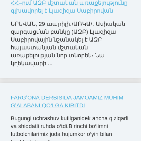
ՀՀ–ում ԱԶԲ մշտական առաքելությունը
գլխավորել է Լյազիզա Սաբիրովան
ԵՐԵՎԱՆ, 29 ապրիլի․/ԱՌԿԱ/․ Ասիական
զարգացման բանկը (ԱԶԲ) Լյազիզա
Սաբիրովային նշանակել է ԱԶԲ
հայաստանյան մշտական
առաքելության նոր տնօրեն։ Նա
կղեկավարի ...
FARGʻONA DERBISIDA JAMOAMIZ MUHIM
GʻALABANI QO‘LGA KIRITDI
Bugungi uchrashuv kutilganidek ancha qiziqarli
va shiddatli ruhda o‘tdi.Birinchi bo‘limni
futbolchilarimiz juda hujumkor o‘yin bilan