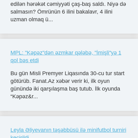
edilən hərəkət cəmiyyəti çaş-baş saldı. Niyə də
salmasın? Ömrünün 6 ilini bakalavr, 4 ilini
uzman olmaq ü...
MPL: "Kəpəz"dən əzmkar qələbə, "İmişli"yə 1
qol bəs etdi
Bu gün Misli Premyer Liqasında 30-cu tur start
götürüb. Fanat.Az xəbər verir ki, ilk oyun
günündə iki qarşılaşma baş tutub. İlk oyunda
“Kəpəz&r...
Leyla Əliyevanın təşəbbüsü ilə minifutbol turniri
keçirildi