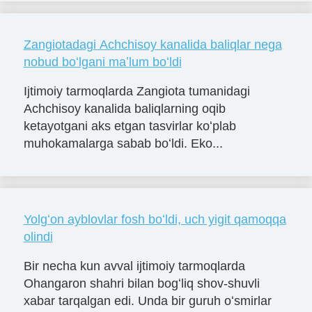
Zangiotadagi Achchisoy kanalida baliqlar nega
nobud boʻlgani maʼlum boʻldi
Ijtimoiy tarmoqlarda Zangiota tumanidagi
Achchisoy kanalida baliqlarning oqib
ketayotgani aks etgan tasvirlar koʻplab
muhokamalarga sabab boʻldi. Eko...
Yolgʻon ayblovlar fosh boʻldi, uch yigit qamoqqa
olindi
Bir necha kun avval ijtimoiy tarmoqlarda
Ohangaron shahri bilan bogʻliq shov-shuvli
xabar tarqalgan edi. Unda bir guruh oʻsmirlar