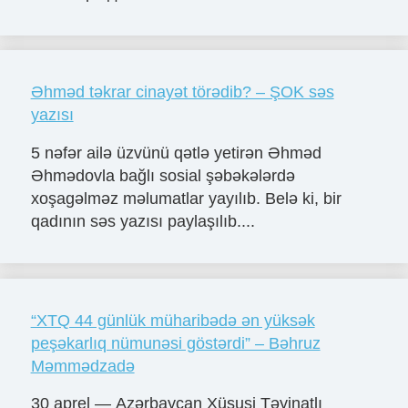
Əhməd təkrar cinayət törədib? – ŞOK səs
yazısı
5 nəfər ailə üzvünü qətlə yetirən Əhməd
Əhmədovla bağlı sosial şəbəkələrdə
xoşagəlməz məlumatlar yayılıb. Belə ki, bir
qadının səs yazısı paylaşılıb....
“XTQ 44 günlük müharibədə ən yüksək
peşəkarlıq nümunəsi göstərdi” – Bəhruz
Məmmədzadə
30 aprel — Azərbaycan Xüsusi Təyinatlı