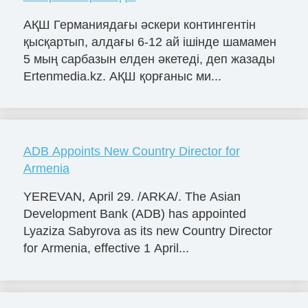
АҚШ Германиядағы әскери контингентін
қысқартып, алдағы 6-12 ай ішінде шамамен
5 мың сарбазын елден әкетеді, деп жазады
Ertenmedia.kz. АҚШ қорғаныс ми...
ADB Appoints New Country Director for
Armenia
YEREVAN, April 29. /ARKA/. The Asian
Development Bank (ADB) has appointed
Lyaziza Sabyrova as its new Country Director
for Armenia, effective 1 April...