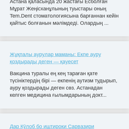
Астана қаласында 20 жастағы Есболған
Мұрат Жеңісханұлының туыстары оның
Tem.Dent стоматологиясына барғаннан кейін
қайтыс болғанын мәлімдеді. Олардың ...
Жұқпалы аурулар маманы: Екпе ауру
қоздырады деген — қауесет
Вакцина туралы ең кең тараған қате
түсініктердің бірі — екпенің аутизм тудырып,
ауру қоздырады деген сөз. Астанадан
келген медицина ғылымдарының докт...
Дар Кӯлоб бо иштироки Сарвазири