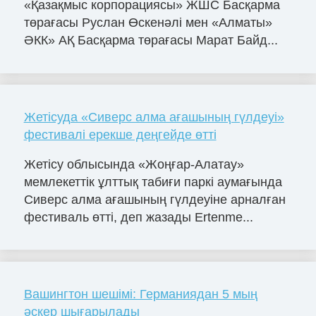
«Қазақмыс корпорациясы» ЖШС Басқарма
төрағасы Руслан Өскенәлі мен «Алматы»
ӘКК» АҚ Басқарма төрағасы Марат Байд...
Жетісуда «Сиверс алма ағашының гүлдеуі»
фестивалі ерекше деңгейде өтті
Жетісу облысында «Жоңғар-Алатау»
мемлекеттік ұлттық табиғи паркі аумағында
Сиверс алма ағашының гүлдеуіне арналған
фестиваль өтті, деп жазады Ertenme...
Вашингтон шешімі: Германиядан 5 мың
әскер шығарылады