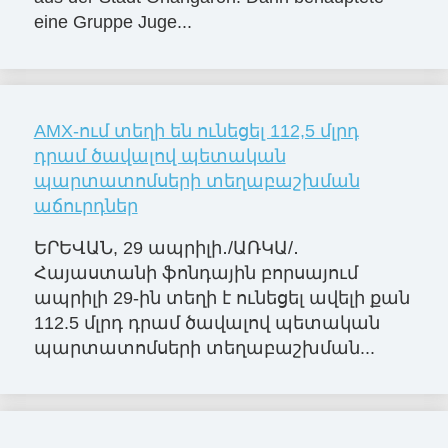
eine Gruppe Juge...
AMX-ում տեղի են ունեցել 112,5 մլրդ
դրամ ծավալով պետական
պարտատոմսերի տեղաբաշխման
աճուրդներ
ԵՐԵՎԱՆ, 29 ապրիլի․/ԱՌԿԱ/․
Հայաստանի ֆոնդային բորսայում
ապրիլի 29-ին տեղի է ունեցել ավելի քան
112.5 մլրդ դրամ ծավալով պետական
պարտատոմսերի տեղաբաշխման...