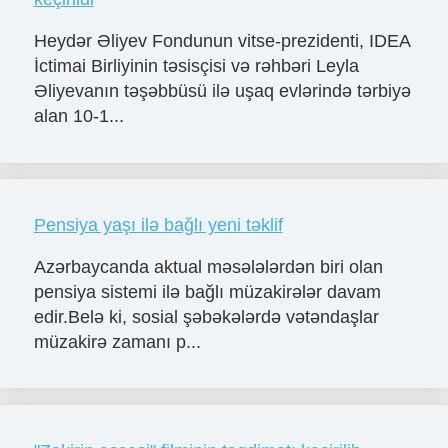
Heydər Əliyev Fondunun vitse-prezidenti, IDEA
İctimai Birliyinin təsisçisi və rəhbəri Leyla
Əliyevanın təşəbbüsü ilə uşaq evlərində tərbiyə
alan 10-1...
Pensiya yaşı ilə bağlı yeni təklif
Azərbaycanda aktual məsələlərdən biri olan
pensiya sistemi ilə bağlı müzakirələr davam
edir.Belə ki, sosial şəbəkələrdə vətəndaşlar
müzakirə zamanı p...