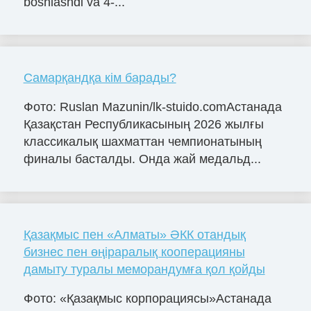
boshlashdi va 4-...
Самарқандқа кім барады?
Фото: Ruslan Mazunin/lk-stuido.comАстанада
Қазақстан Республикасының 2026 жылғы
классикалық шахматтан чемпионатының
финалы басталды. Онда жай медальд...
Қазақмыс пен «Алматы» ӘКК отандық
бизнес пен өңіраралық кооперацияны
дамыту туралы меморандумға қол қойды
Фото: «Қазақмыс корпорациясы»Астанада