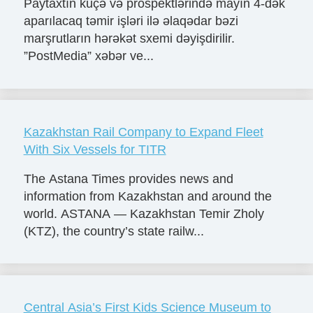
Paytaxtın küçə və prospektlərində mayın 4-dək
aparılacaq təmir işləri ilə əlaqədar bəzi
marşrutların hərəkət sxemi dəyişdirilir.
”PostMedia” xəbər ve...
Kazakhstan Rail Company to Expand Fleet
With Six Vessels for TITR
The Astana Times provides news and
information from Kazakhstan and around the
world. ASTANA — Kazakhstan Temir Zholy
(KTZ), the country’s state railw...
Central Asia’s First Kids Science Museum to