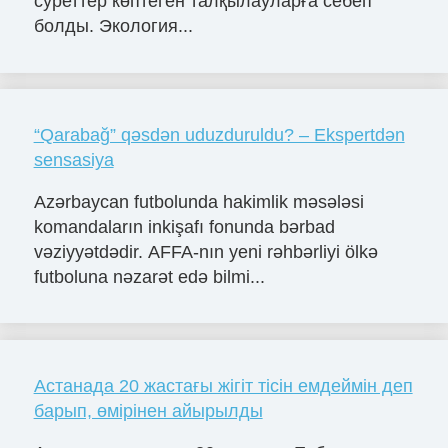
суреттер көптеген талқылауларға себеп
болды. Экология...
“Qarabağ” qəsdən uduzduruldu? – Ekspertdən
sensasiya
Azərbaycan futbolunda hakimlik məsələsi
komandaların inkişafı fonunda bərbad
vəziyyətdədir. AFFA-nın yeni rəhbərliyi ölkə
futboluna nəzarət edə bilmi...
Астанада 20 жастағы жігіт тісін емдеймін деп
барып, өмірінен айырылды