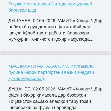
Тоҷикистон ҷаласаи Ситоди ҷумҳуриявӣ
баргузор шуд
ДУШАНБЕ, 02.05.2026. /АМИТ «Ховар»/. Дар
робита ба рух додани офати табиӣ дар
шаҳри Кӯлоб таҳти раёсати Сарвазири
Ҷумҳурии Тоҷикистон Қоҳир Расулзода...
МАСЛИҲАТИ МУТАХАССИС. Истеъмоли
пудина барои партофтани вазни зиёдатӣ
кумак мерасонад
ДУШАНБЕ, 02.05.2026. /АМИТ «Ховар»/. Дар
фасли баҳор ҳамасола дар бозорҳои
Тоҷикистон сабзаю алафҳои тару тозаи
шифобахш ба фурӯш бароварда