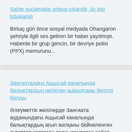
Sahte suçlamalar ortaya çıkarıldı, üç kişi
tutuklandı
Birkaç gün önce sosyal medyada Ohangaron
şehriyle ilgili ses getiren bir haber yayılmıştı.
Haberde bir grup gencin, bir devriye polisi
(PPX) memurunu...
Зангиотадағы Ащысай каналында
балықтардың неліктен қырылғаны белгілі
болды
Әлеуметтік желілерде Зангиата
ауданындағы Ащысай каналында
балықтардың ағып жатқаны бейнеленген