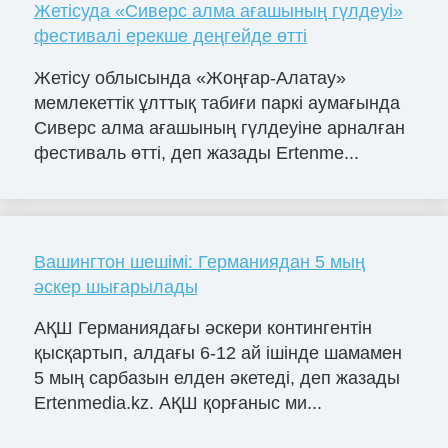
Жетісуда «Сиверс алма ағашының гүлдеуі»
фестивалі ерекше деңгейде өтті
Жетісу облысында «Жоңғар-Алатау»
мемлекеттік ұлттық табиғи паркі аумағында
Сиверс алма ағашының гүлдеуіне арналған
фестиваль өтті, деп жазады Ertenme...
Вашингтон шешімі: Германиядан 5 мың
әскер шығарылады
АҚШ Германиядағы әскери контингентін
қысқартып, алдағы 6-12 ай ішінде шамамен
5 мың сарбазын елден әкетеді, деп жазады
Ertenmedia.kz. АҚШ қорғаныс ми...