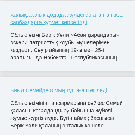
Халықаралық додада жүлдегер атанған жас
сарбаздарға құрмет көрсетілді
Облыс әкімі Берік Уәли «Абай қырандары»
әскери-патриоттық клубы мүшелерімен
кездесті. Сәуір айының 19-ы мен 25-і
аралығында Өзбекстан Республикасының...
Биыл Семейде 8 мың түп ағаш егіледі
Облыс әкімінің тапсырмасына сәйкес Семей
қаласын көгалдандыру бойынша жүйелі
жұмыс жүргізілуде. Бүгін аймақ басшысы
Берік Уәли қаланың орталық көшеле...