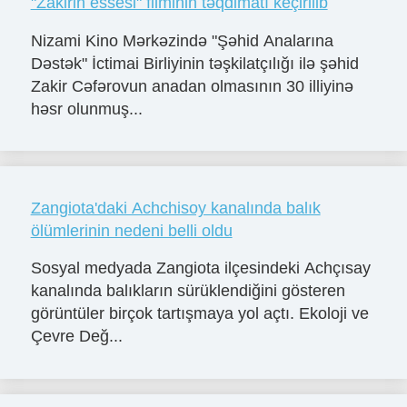
"Zakirin essesi" filminin təqdimatı keçirilib
Nizami Kino Mərkəzində "Şəhid Analarına
Dəstək" İctimai Birliyinin təşkilatçılığı ilə şəhid
Zakir Cəfərovun anadan olmasının 30 illiyinə
həsr olunmuş...
Zangiota'daki Achchisoy kanalında balık
ölümlerinin nedeni belli oldu
Sosyal medyada Zangiota ilçesindeki Achçısay
kanalında balıkların sürüklendiğini gösteren
görüntüler birçok tartışmaya yol açtı. Ekoloji ve
Çevre Değ...