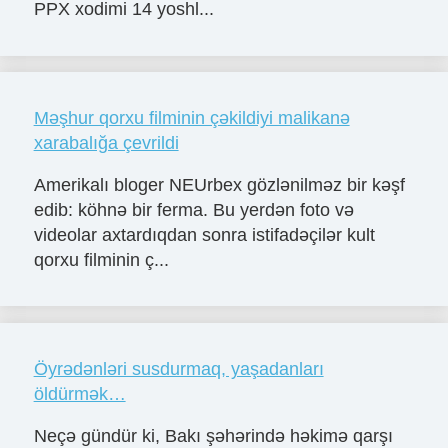
PPX xodimi 14 yoshl...
Məşhur qorxu filminin çəkildiyi malikanə
xarabalığa çevrildi
Amerikalı bloger NEUrbex gözlənilməz bir kəşf
edib: köhnə bir ferma. Bu yerdən foto və
videolar axtardıqdan sonra istifadəçilər kult
qorxu filminin ç...
Öyrədənləri susdurmaq, yaşadanları
öldürmək…
Neçə gündür ki, Bakı şəhərində həkimə qarşı