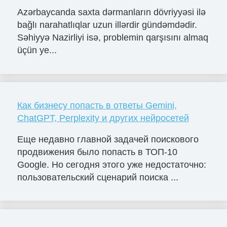
Azərbaycanda saxta dərmanların dövriyyəsi ilə
bağlı narahatlıqlar uzun illərdir gündəmdədir.
Səhiyyə Nazirliyi isə, problemin qarşısını almaq
üçün ye...
Как бизнесу попасть в ответы Gemini,
ChatGPT, Perplexity и других нейросетей
Еще недавно главной задачей поискового
продвижения было попасть в ТОП-10
Google. Но сегодня этого уже недостаточно:
пользовательский сценарий поиска ...