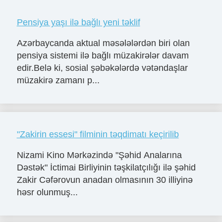
Pensiya yaşı ilə bağlı yeni təklif
Azərbaycanda aktual məsələlərdən biri olan
pensiya sistemi ilə bağlı müzakirələr davam
edir.Belə ki, sosial şəbəkələrdə vətəndaşlar
müzakirə zamanı p...
"Zakirin essesi" filminin təqdimatı keçirilib
Nizami Kino Mərkəzində "Şəhid Analarına
Dəstək" İctimai Birliyinin təşkilatçılığı ilə şəhid
Zakir Cəfərovun anadan olmasının 30 illiyinə
həsr olunmuş...