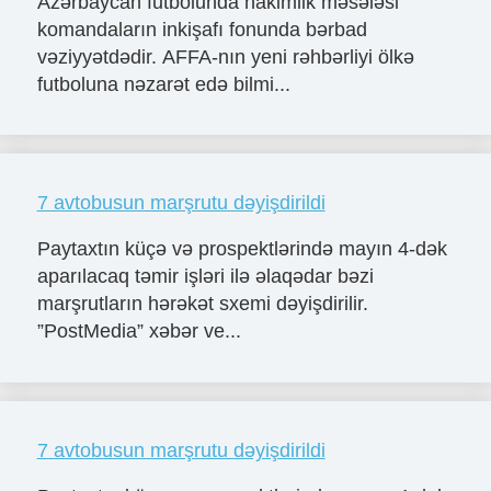
Azərbaycan futbolunda hakimlik məsələsi
komandaların inkişafı fonunda bərbad
vəziyyətdədir. AFFA-nın yeni rəhbərliyi ölkə
futboluna nəzarət edə bilmi...
7 avtobusun marşrutu dəyişdirildi
Paytaxtın küçə və prospektlərində mayın 4-dək
aparılacaq təmir işləri ilə əlaqədar bəzi
marşrutların hərəkət sxemi dəyişdirilir.
”PostMedia” xəbər ve...
7 avtobusun marşrutu dəyişdirildi