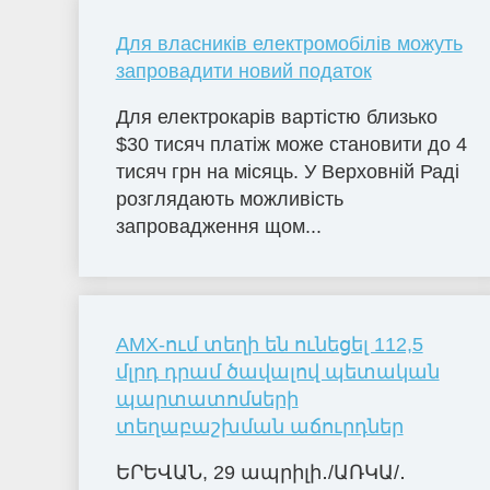
Для власників електромобілів можуть
запровадити новий податок
Для електрокарів вартістю близько
$30 тисяч платіж може становити до 4
тисяч грн на місяць. У Верховній Раді
розглядають можливість
запровадження щом...
AMX-ում տեղի են ունեցել 112,5
մլրդ դրամ ծավալով պետական
պարտատոմսերի
տեղաբաշխման աճուրդներ
ԵՐԵՎԱՆ, 29 ապրիլի․/ԱՌԿԱ/․