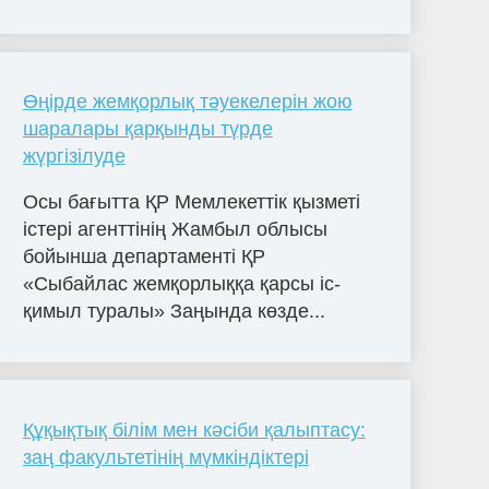
Өңірде жемқорлық тәуекелерін жою
шаралары қарқынды түрде
жүргізілуде
Осы бағытта ҚР Мемлекеттік қызметі
істері агенттінің Жамбыл облысы
бойынша департаменті ҚР
«Сыбайлас жемқорлыққа қарсы іс-
қимыл туралы» Заңында көзде...
Құқықтық білім мен кәсіби қалыптасу:
заң факультетінің мүмкіндіктері