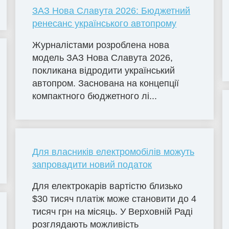
ЗАЗ Нова Славута 2026: Бюджетний
ренесанс українського автопрому
Журналістами розроблена нова
модель ЗАЗ Нова Славута 2026,
покликана відродити український
автопром. Заснована на концепції
компактного бюджетного лі...
Для власників електромобілів можуть
запровадити новий податок
Для електрокарів вартістю близько
$30 тисяч платіж може становити до 4
тисяч грн на місяць. У Верховній Раді
розглядають можливість