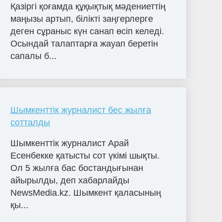
Қазіргі қоғамда құқықтық мәдениеттің
маңызы артып, білікті заңгерлерге
деген сұраныс күн санап өсіп келеді.
Осындай талаптарға жауап беретін
сапалы б...
Шымкенттік журналист бес жылға
сотталды
Шымкенттік журналист Арай
Есенбекке қатысты сот үкімі шықты.
Ол 5 жылға бас бостандығынан
айырылды, деп хабарлайды
NewsMedia.kz. Шымкент қаласының
қы...