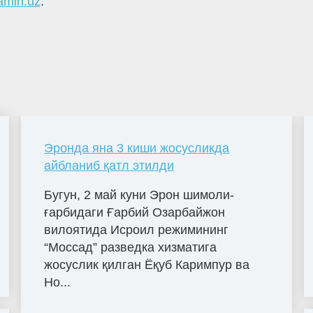
amin.uz
.
Эронда яна 3 киши жосусликда
айбланиб қатл этилди
Бугун, 2 май куни Эрон шимоли-
ғарбидаги Ғарбий Озарбайжон
вилоятида Исроил режимининг
“Моссад” разведка хизматига
жосуслик қилган Ёқуб Каримпур ва
Но...