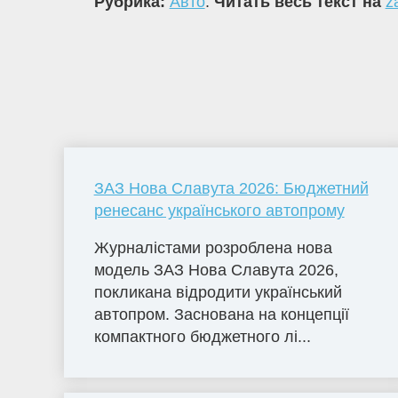
Рубрика:
Авто
.
Читать весь текст на
z
ЗАЗ Нова Славута 2026: Бюджетний
ренесанс українського автопрому
Журналістами розроблена нова
модель ЗАЗ Нова Славута 2026,
покликана відродити український
автопром. Заснована на концепції
компактного бюджетного лі...