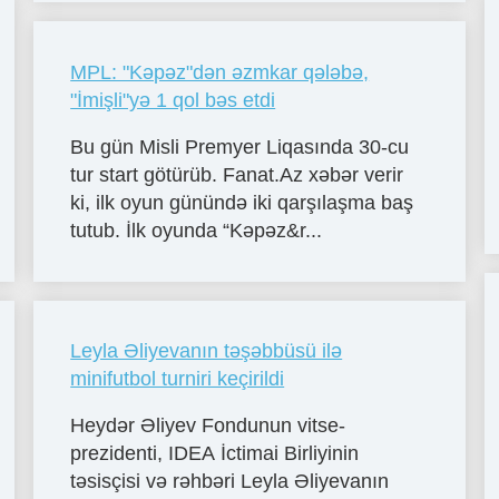
MPL: "Kəpəz"dən əzmkar qələbə,
"İmişli"yə 1 qol bəs etdi
Bu gün Misli Premyer Liqasında 30-cu
tur start götürüb. Fanat.Az xəbər verir
ki, ilk oyun günündə iki qarşılaşma baş
tutub. İlk oyunda “Kəpəz&r...
Leyla Əliyevanın təşəbbüsü ilə
minifutbol turniri keçirildi
Heydər Əliyev Fondunun vitse-
prezidenti, IDEA İctimai Birliyinin
təsisçisi və rəhbəri Leyla Əliyevanın