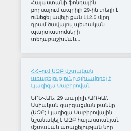
Հայաստանի ֆոնդային
բորսայում ապրիլի 29-ին տեղի է
ունեցել ավելի քան 112.5 մլրդ
դրամ ծավալով պետական
պարտատոմսերի
տեղաբաշխման...
ՀՀ–ում ԱԶԲ մշտական
առաքելությունը գլխավորել է
Լյազիզա Սաբիրովան
ԵՐԵՎԱՆ, 29 ապրիլի․/ԱՌԿԱ/․
Ասիական զարգացման բանկը
(ԱԶԲ) Լյազիզա Սաբիրովային
նշանակել է ԱԶԲ հայաստանյան
մշտական առաքելության նոր