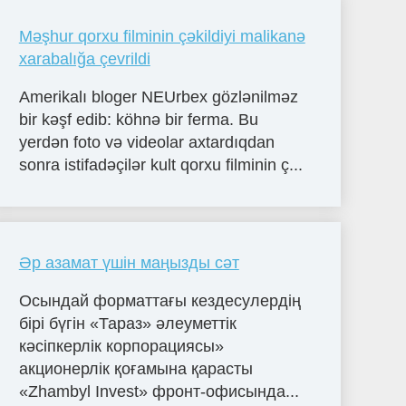
Məşhur qorxu filminin çəkildiyi malikanə
xarabalığa çevrildi
Amerikalı bloger NEUrbex gözlənilməz
bir kəşf edib: köhnə bir ferma. Bu
yerdən foto və videolar axtardıqdan
sonra istifadəçilər kult qorxu filminin ç...
Әр азамат үшін маңызды сәт
Осындай форматтағы кездесулердің
бірі бүгін «Тараз» әлеуметтік
кәсіпкерлік корпорациясы»
акционерлік қоғамына қарасты
«Zhambyl Invest» фронт-офисында...