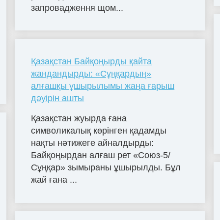
запровадження щом...
Қазақстан Байқоңырды қайта
жандандырды: «Сұңқардың»
алғашқы ұшырылымы жаңа ғарыш
дәуірін ашты
Қазақстан жуырда ғана
символикалық көрінген қадамды
нақты нәтижеге айналдырды:
Байқоңырдан алғаш рет «Союз-5/
Сұңқар» зымыраны ұшырылды. Бұл
жай ғана ...