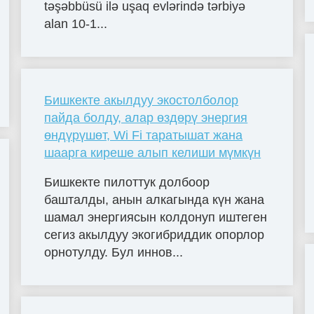
təşəbbüsü ilə uşaq evlərində tərbiyə
alan 10-1...
Бишкекте акылдуу экостолболор
пайда болду, алар өздөрү энергия
өндүрүшөт, Wi Fi таратышат жана
шаарга киреше алып келиши мүмкүн
Бишкекте пилоттук долбоор
башталды, анын алкагында күн жана
шамал энергиясын колдонуп иштеген
сегиз акылдуу экогибриддик опорлор
орнотулду. Бул иннов...