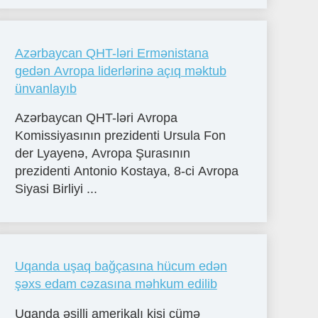
Azərbaycan QHT-ləri Ermənistana
gedən Avropa liderlərinə açıq məktub
ünvanlayıb
Azərbaycan QHT-ləri Avropa
Komissiyasının prezidenti Ursula Fon
der Lyayenə, Avropa Şurasının
prezidenti Antonio Kostaya, 8-ci Avropa
Siyasi Birliyi ...
Uqanda uşaq bağçasına hücum edən
şəxs edam cəzasına məhkum edilib
Uqanda əsilli amerikalı kişi cümə