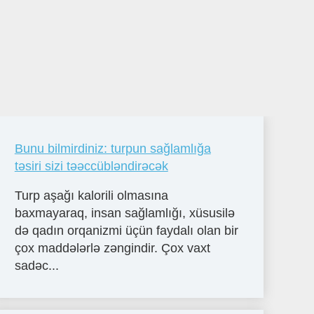
Bunu bilmirdiniz: turpun sağlamlığa
təsiri sizi təəccübləndirəcək
Turp aşağı kalorili olmasına
baxmayaraq, insan sağlamlığı, xüsusilə
də qadın orqanizmi üçün faydalı olan bir
çox maddələrlə zəngindir. Çox vaxt
sadəc...