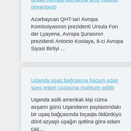
ünvanlayıb
Azərbaycan QHT-ləri Avropa
Komissiyasının prezidenti Ursula Fon
der Lyayenə, Avropa Şurasının
prezidenti Antonio Kostaya, 8-ci Avropa
Siyasi Birliyi ...
Uqanda uşaq bağçasına hücum edən
şəxs edam cəzasına məhkum edilib
Uqanda əsilli amerikalı kişi cümə
axşamı günü Uqandanın paytaxtındakı
bir uşaq bağçasında bıçaqla öldürdüyü
dörd azyaşlı uşağın qətlinə görə edam
cəz...