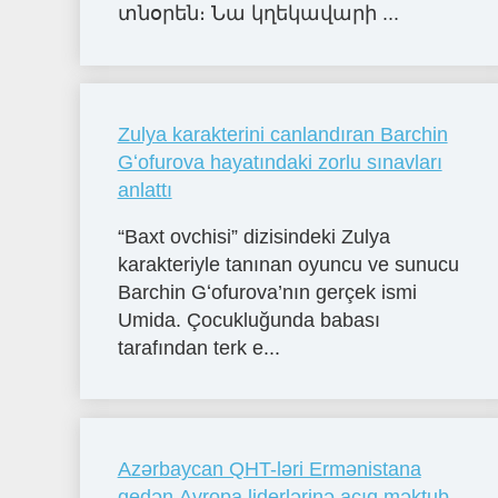
տնօրեն։ Նա կղեկավարի ...
Zulya karakterini canlandıran Barchin
Gʻofurova hayatındaki zorlu sınavları
anlattı
“Baxt ovchisi” dizisindeki Zulya
karakteriyle tanınan oyuncu ve sunucu
Barchin Gʻofurova’nın gerçek ismi
Umida. Çocukluğunda babası
tarafından terk e...
Azərbaycan QHT-ləri Ermənistana
gedən Avropa liderlərinə açıq məktub