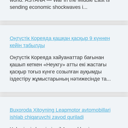
world. ASTANA — War in the Middle East is
sending economic shockwaves i...
Оңтүстік Кореяда қашқан қасқыр 9 күннен
кейін табылды
Оңтүстік Кореяда хайуанаттар бағынан
қашып кеткен «Неукгу» атты екі жастағы
қасқыр тоғыз күнге созылған ауқымды
іздестіру жұмыстарының нәтижесінде та...
Buxoroda Xitoyning Leapmotor avtomobillari
ishlab chiqaruvchi zavod quriladi