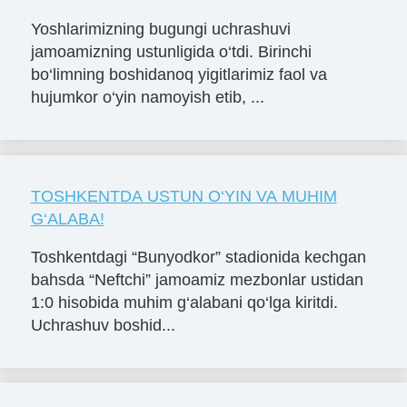
Yoshlarimizning bugungi uchrashuvi
jamoamizning ustunligida o‘tdi. Birinchi
bo‘limning boshidanoq yigitlarimiz faol va
hujumkor o‘yin namoyish etib, ...
TOSHKENTDA USTUN O‘YIN VA MUHIM
G‘ALABA!
Toshkentdagi “Bunyodkor” stadionida kechgan
bahsda “Neftchi” jamoamiz mezbonlar ustidan
1:0 hisobida muhim g‘alabani qo‘lga kiritdi.
Uchrashuv boshid...