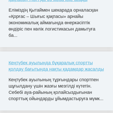
Еліміздің Қытаймен шекарада орналасқан
«Қорғас – Шығыс қақпасы» арнайы
экономикалық аймағында өнеркәсіптік
өндіріс пен көлік логистикасын дамытуға
ба...
Кеңтүбек ауылында бұқаралық спортты
қолдау бағытында нақты қадамдар жасалды
Кеңтүбек ауылының тұрғындары спортпен
шұғылдану үшін жазғы мезгілді күтетін.
Себебі ауа-райының қолайсыздығынан
спорттық ойындарды ұйымдастыруға мүмк...