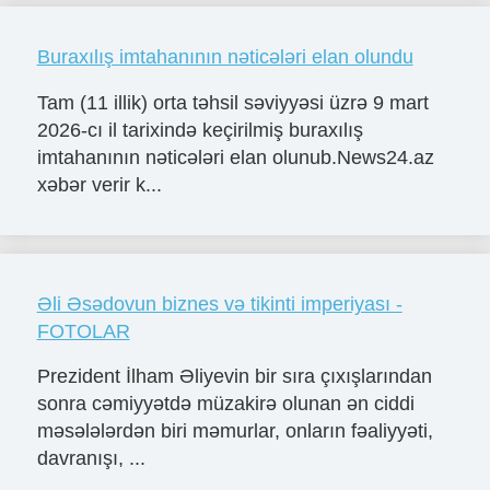
Buraxılış imtahanının nəticələri elan olundu
Tam (11 illik) orta təhsil səviyyəsi üzrə 9 mart
2026-cı il tarixində keçirilmiş buraxılış
imtahanının nəticələri elan olunub.News24.az
xəbər verir k...
Əli Əsədovun biznes və tikinti imperiyası -
FOTOLAR
Prezident İlham Əliyevin bir sıra çıxışlarından
sonra cəmiyyətdə müzakirə olunan ən ciddi
məsələlərdən biri məmurlar, onların fəaliyyəti,
davranışı, ...