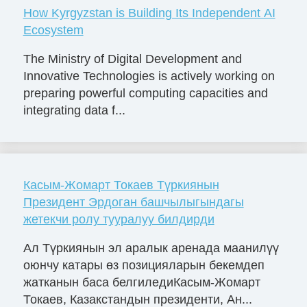
How Kyrgyzstan is Building Its Independent AI
Ecosystem
The Ministry of Digital Development and
Innovative Technologies is actively working on
preparing powerful computing capacities and
integrating data f...
Касым-Жомарт Токаев Түркиянын
Президент Эрдоган башчылыгындагы
жетекчи ролу тууралуу билдирди
Ал Түркиянын эл аралык аренада маанилүү
оюнчу катары өз позицияларын бекемдеп
жатканын баса белгиледиКасым-Жомарт
Токаев, Казакстандын президенти, Ан...