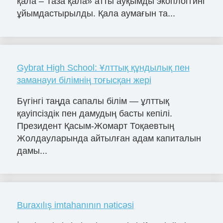
қала – Таза қала» атты ауқымды экоплоггинг
ұйымдастырылды. Қала аумағын та...
Gybrat High School: Ұлттық құндылық пен
заманауи білімнің тоғысқан жері
Бүгінгі таңда сапалы білім — ұлттық
қауіпсіздік пен дамудың басты кепілі.
Президент Қасым-Жомарт Тоқаевтың
Жолдауларында айтылған адам капиталын
дамы...
Buraxılış imtahanının nəticəsi