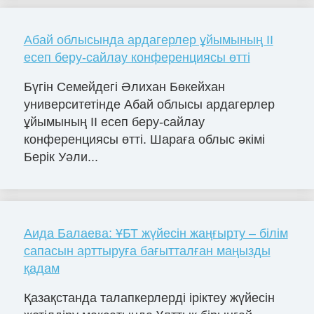
Абай облысында ардагерлер ұйымының II
есеп беру-сайлау конференциясы өтті
Бүгін Семейдегі Әлихан Бөкейхан
университетінде Абай облысы ардагерлер
ұйымының II есеп беру-сайлау
конференциясы өтті. Шараға облыс әкімі
Берік Уәли...
Аида Балаева: ҰБТ жүйесін жаңғырту – білім
сапасын арттыруға бағытталған маңызды
қадам
Қазақстанда талапкерлерді іріктеу жүйесін