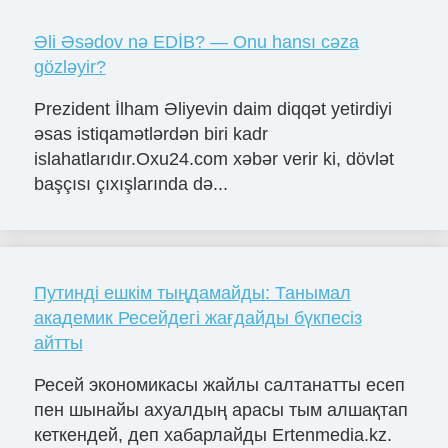
Əli Əsədov nə EDİB? — Onu hansı cəza
gözləyir?
Prezident İlham Əliyevin daim diqqət yetirdiyi
əsas istiqamətlərdən biri kadr
islahatlarıdır.Oxu24.com xəbər verir ki, dövlət
başçısı çıxışlarında də...
Путинді ешкім тыңдамайды: Танымал
академик Ресейдегі жағдайды бүкпесіз
айтты
Ресей экономикасы жайлы салтанатты есеп
пен шынайы ахуалдың арасы тым алшақтап
кеткендей, деп хабарлайды Ertenmedia.kz.