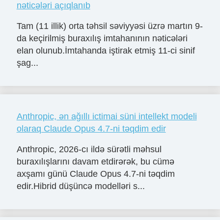
nəticələri açıqlanıb
Tam (11 illik) orta təhsil səviyyəsi üzrə martın 9-
da keçirilmiş buraxılış imtahanının nəticələri
elan olunub.İmtahanda iştirak etmiş 11-ci sinif
şag...
Anthropic, ən ağıllı ictimai süni intellekt modeli
olaraq Claude Opus 4.7-ni təqdim edir
Anthropic, 2026-cı ildə sürətli məhsul
buraxılışlarını davam etdirərək, bu cümə
axşamı günü Claude Opus 4.7-ni təqdim
edir.Hibrid düşüncə modelləri s...