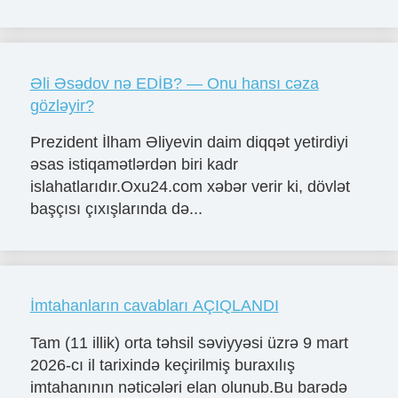
Əli Əsədov nə EDİB? — Onu hansı cəza
gözləyir?
Prezident İlham Əliyevin daim diqqət yetirdiyi
əsas istiqamətlərdən biri kadr
islahatlarıdır.Oxu24.com xəbər verir ki, dövlət
başçısı çıxışlarında də...
İmtahanların cavabları AÇIQLANDI
Tam (11 illik) orta təhsil səviyyəsi üzrə 9 mart
2026-cı il tarixində keçirilmiş buraxılış
imtahanının nəticələri elan olunub.Bu barədə