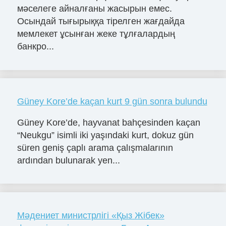
мәселеге айналғаны жасырын емес.
Осындай тығырыққа тірелген жағдайда
мемлекет ұсынған жеке тұлғалардың
банкро...
Güney Kore’de kaçan kurt 9 gün sonra bulundu
Güney Kore’de, hayvanat bahçesinden kaçan
“Neukgu” isimli iki yaşındaki kurt, dokuz gün
süren geniş çaplı arama çalışmalarının
ardından bulunarak yen...
Мәдениет министрлігі «Қыз Жібек»