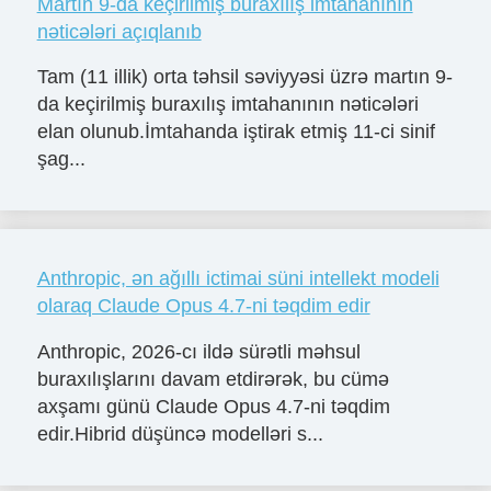
Martın 9-da keçirilmiş buraxılış imtahanının
nəticələri açıqlanıb
Tam (11 illik) orta təhsil səviyyəsi üzrə martın 9-
da keçirilmiş buraxılış imtahanının nəticələri
elan olunub.İmtahanda iştirak etmiş 11-ci sinif
şag...
Anthropic, ən ağıllı ictimai süni intellekt modeli
olaraq Claude Opus 4.7-ni təqdim edir
Anthropic, 2026-cı ildə sürətli məhsul
buraxılışlarını davam etdirərək, bu cümə
axşamı günü Claude Opus 4.7-ni təqdim
edir.Hibrid düşüncə modelləri s...