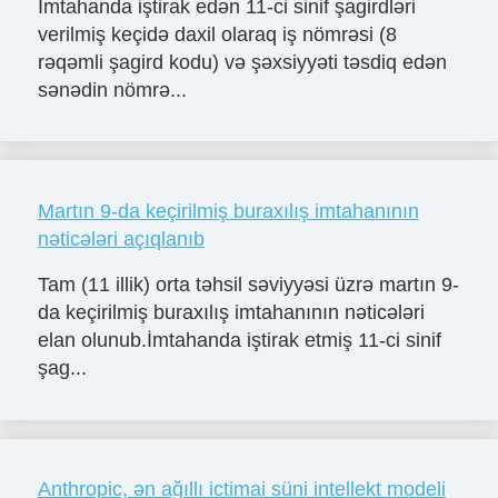
İmtahanda iştirak edən 11-ci sinif şagirdləri
verilmiş keçidə daxil olaraq iş nömrəsi (8
rəqəmli şagird kodu) və şəxsiyyəti təsdiq edən
sənədin nömrə...
Martın 9-da keçirilmiş buraxılış imtahanının
nəticələri açıqlanıb
Tam (11 illik) orta təhsil səviyyəsi üzrə martın 9-
da keçirilmiş buraxılış imtahanının nəticələri
elan olunub.İmtahanda iştirak etmiş 11-ci sinif
şag...
Anthropic, ən ağıllı ictimai süni intellekt modeli