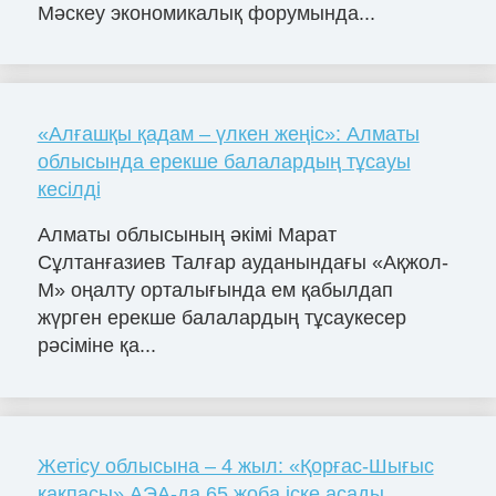
Мәскеу экономикалық форумында...
«Алғашқы қадам – үлкен жеңіс»: Алматы
облысында ерекше балалардың тұсауы
кесілді
Алматы облысының әкімі Марат
Сұлтанғазиев Талғар ауданындағы «Ақжол-
М» оңалту орталығында ем қабылдап
жүрген ерекше балалардың тұсаукесер
рәсіміне қа...
Жетісу облысына – 4 жыл: «Қорғас-Шығыс
қақпасы» АЭА-да 65 жоба іске асады