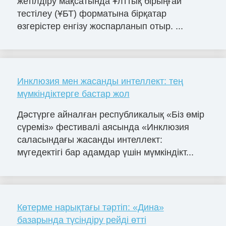
жетілдіру мақсатында Ұлттық бірыңғай
тестілеу (ҰБТ) форматына бірқатар
өзгерістер енгізу жоспарланып отыр. ...
Инклюзия мен жасанды интеллект: тең
мүмкіндіктерге бастар жол
Дәстүрге айналған республикалық «Біз өмір
сүреміз» фестивалі аясында «Инклюзия
саласындағы жасанды интеллект:
мүгедектігі бар адамдар үшін мүмкіндікт...
Көтерме нарықтағы тәртіп: «Дина»
базарында түсіндіру рейді өтті