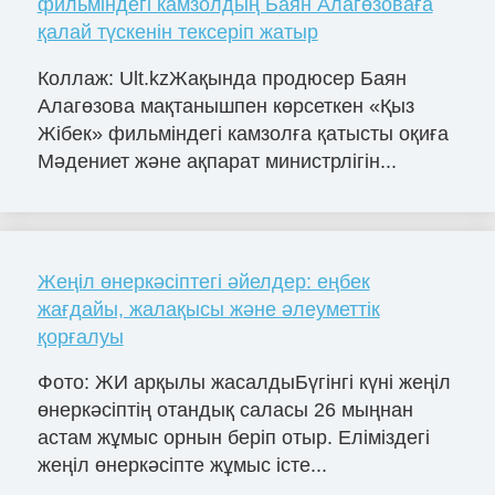
фильміндегі камзолдың Баян Алагөзоваға
қалай түскенін тексеріп жатыр
Коллаж: Ult.kzЖақында продюсер Баян
Алагөзова мақтанышпен көрсеткен «Қыз
Жібек» фильміндегі камзолға қатысты оқиға
Мәдениет және ақпарат министрлігін...
Жеңіл өнеркәсіптегі әйелдер: еңбек
жағдайы, жалақысы және әлеуметтік
қорғалуы
Фото: ЖИ арқылы жасалдыБүгінгі күні жеңіл
өнеркәсіптің отандық саласы 26 мыңнан
астам жұмыс орнын беріп отыр. Еліміздегі
жеңіл өнеркәсіпте жұмыс істе...