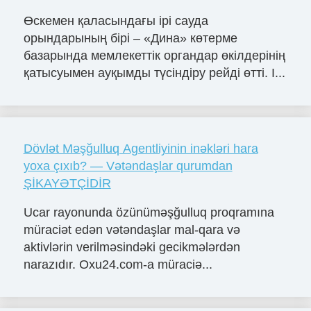
Өскемен қаласындағы ірі сауда
орындарының бірі – «Дина» көтерме
базарында мемлекеттік органдар өкілдерінің
қатысуымен ауқымды түсіндіру рейді өтті. І...
Dövlət Məşğulluq Agentliyinin inəkləri hara
yoxa çıxıb? — Vətəndaşlar qurumdan
ŞİKAYƏTÇİDİR
Ucar rayonunda özünüməşğulluq proqramına
müraciət edən vətəndaşlar mal-qara və
aktivlərin verilməsindəki gecikmələrdən
narazıdır. Oxu24.com-a müraciə...