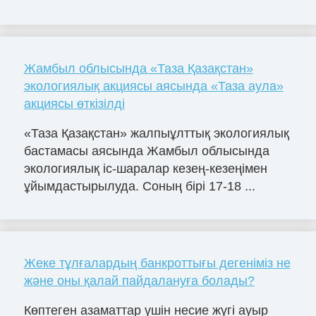
Жамбыл облысында «Таза Қазақстан»
экологиялық акциясы аясында «Таза аула»
акциясы өткізілді
«Таза Қазақстан» жалпыұлттық экологиялық
бастамасы аясында Жамбыл облысында
экологиялық іс-шаралар кезең-кезеңімен
ұйымдастырылуда. Соның бірі 17-18 ...
Жеке тұлғалардың банкроттығы дегеніміз не
және оны қалай пайдалануға болады?
Көптеген азаматтар үшін несие жүгі ауыр