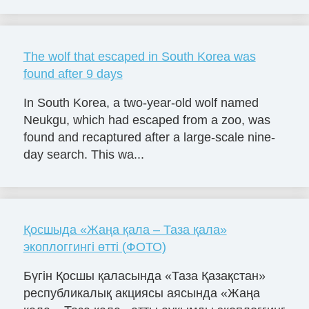
The wolf that escaped in South Korea was
found after 9 days
In South Korea, a two-year-old wolf named
Neukgu, which had escaped from a zoo, was
found and recaptured after a large-scale nine-
day search. This wa...
Қосшыда «Жаңа қала – Таза қала»
экоплоггингі өтті (ФОТО)
Бүгін Қосшы қаласында «Таза Қазақстан»
республикалық акциясы аясында «Жаңа