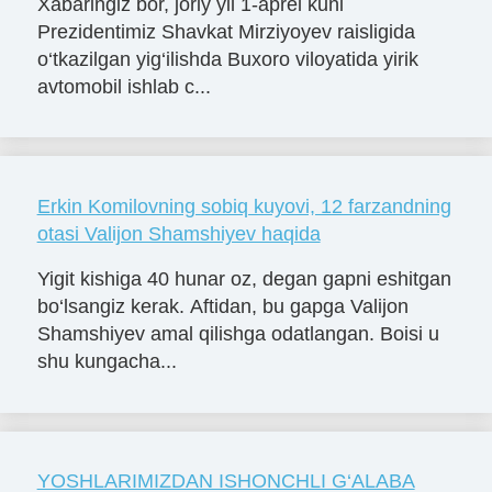
Xabaringiz bor, joriy yil 1-aprel kuni
Prezidentimiz Shavkat Mirziyoyev raisligida
o‘tkazilgan yig‘ilishda Buxoro viloyatida yirik
avtomobil ishlab c...
Erkin Komilovning sobiq kuyovi, 12 farzandning
otasi Valijon Shamshiyev haqida
Yigit kishiga 40 hunar oz, degan gapni eshitgan
bo‘lsangiz kerak. Aftidan, bu gapga Valijon
Shamshiyev amal qilishga odatlangan. Boisi u
shu kungacha...
YOSHLARIMIZDAN ISHONCHLI G‘ALABA