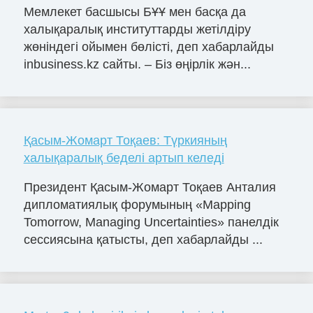
Мемлекет басшысы БҰҰ мен басқа да
халықаралық институттарды жетілдіру
жөніндегі ойымен бөлісті, деп хабарлайды
inbusiness.kz сайты. – Біз өңірлік жән...
Қасым-Жомарт Тоқаев: Түркияның
халықаралық беделі артып келеді
Президент Қасым-Жомарт Тоқаев Анталия
дипломатиялық форумының «Mapping
Tomorrow, Managing Uncertainties» панелдік
сессиясына қатысты, деп хабарлайды ...