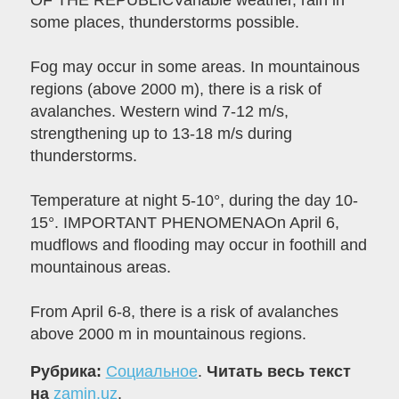
OF THE REPUBLICVariable weather, rain in
some places, thunderstorms possible.
Fog may occur in some areas. In mountainous
regions (above 2000 m), there is a risk of
avalanches. Western wind 7-12 m/s,
strengthening up to 13-18 m/s during
thunderstorms.
Temperature at night 5-10°, during the day 10-
15°. IMPORTANT PHENOMENAOn April 6,
mudflows and flooding may occur in foothill and
mountainous areas.
From April 6-8, there is a risk of avalanches
above 2000 m in mountainous regions.
Рубрика:
Социальное
.
Читать весь текст
на
zamin.uz
.