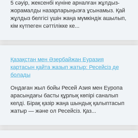
5 сәуір, жексенбі күніне арналған жұлдыз-
жорамалды назарларыңызға ұсынамыз. Қай
жұлдыз белгісі үшін жаңа мүмкіндік ашылып,
кім күтпеген сәттілікке ке...
Қазақстан мен Әзербайжан Еуразия
картасын қайта жазып жатыр: Ресейсіз де
болады
Ондаған жыл бойы Ресей Азия мен Еуропа
арасындағы басты құрлық көпірі саналып
келді. Бірақ қазір жаңа шындық қалыптасып
жатыр — және ол Ресейсіз. Қаз...