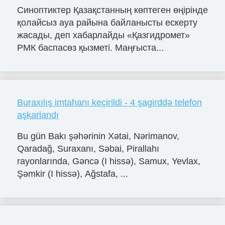
Синоптиктер Қазақстанның көптеген өңірінде
қолайсыз ауа райына байланысты ескерту
жасады, деп хабарлайды «Қазгидромет»
РМК баспасөз қызметі. Маңғыста...
Buraxılış imtahanı keçirildi - 4 şagirddə telefon
aşkarlandı
Bu gün Bakı şəhərinin Xətai, Nərimanov,
Qaradağ, Suraxanı, Səbai, Pirallahı
rayonlarında, Gəncə (I hissə), Samux, Yevlax,
Şəmkir (I hissə), Ağstafa, ...