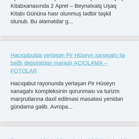
Kitabxanasında 2 Aprel – Beynəlxalq Uşaq
Kitabı Gününə həsr olunmuş tədbir təşkil
olunub. Bu əlamətdar g...
Hacıqabulda yerləşən Pir Hüseyn xanəgahı ilə
bağlı deputatdan maraqlı AÇIQLAMA –
FOTOLAR
Hacıqabul rayonunda yerləşən Pir Hüseyn
xanəgahı kompleksinin qorunması və turizm
marşrutlarına daxil edilməsi məsələsi yenidən
gündəmə gəlib. Avropa...