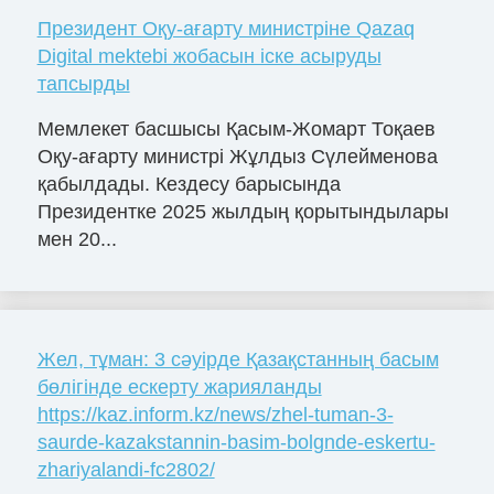
Президент Оқу-ағарту министріне Qazaq
Digital mektebi жобасын іске асыруды
тапсырды
Мемлекет басшысы Қасым-Жомарт Тоқаев
Оқу-ағарту министрі Жұлдыз Сүлейменова
қабылдады. Кездесу барысында
Президентке 2025 жылдың қорытындылары
мен 20...
Жел, тұман: 3 сәуірде Қазақстанның басым
бөлігінде ескерту жарияланды
https://kaz.inform.kz/news/zhel-tuman-3-
saurde-kazakstannin-basim-bolgnde-eskertu-
zhariyalandi-fc2802/