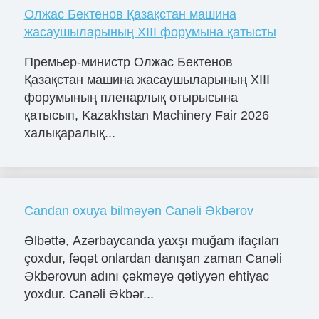
Олжас Бектенов Қазақстан машина
жасаушыларының XIII форумына қатысты
Премьер-министр Олжас Бектенов
Қазақстан машина жасаушыларының XIII
форумының пленарлық отырысына
қатысып, Kazakhstan Machinery Fair 2026
халықаралық...
Candan oxuya bilməyən Canəli Əkbərov
Əlbəttə, Azərbaycanda yaxşı muğam ifaçıları
çoxdur, fəqət onlardan danışan zaman Canəli
Əkbərovun adını çəkməyə qətiyyən ehtiyac
yoxdur. Canəli Əkbər...