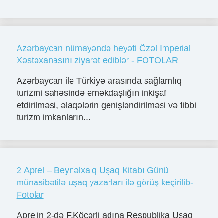
Azərbaycan nümayəndə heyəti Özəl Imperial
Xəstəxanasını ziyarət ediblər - FOTOLAR
Azərbaycan ilə Türkiyə arasında sağlamlıq
turizmi sahəsində əməkdaşlığın inkişaf
etdirilməsi, əlaqələrin genişləndirilməsi və tibbi
turizm imkanların...
2 Aprel – Beynəlxalq Uşaq Kitabı Günü
münasibətilə uşaq yazarları ilə görüş keçirilib-
Fotolar
Aprelin 2-də F.Köçərli adına Respublika Uşaq