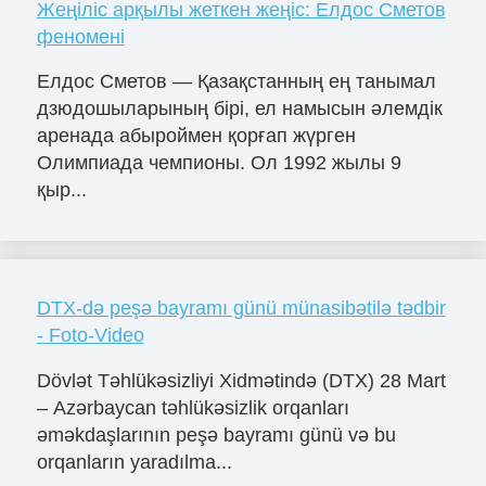
Жеңіліс арқылы жеткен жеңіс: Елдос Сметов
феномені
Елдос Сметов — Қазақстанның ең танымал
дзюдошыларының бірі, ел намысын әлемдік
аренада абыроймен қорғап жүрген
Олимпиада чемпионы. Ол 1992 жылы 9
қыр...
DTX-də peşə bayramı günü münasibətilə tədbir
- Foto-Video
Dövlət Təhlükəsizliyi Xidmətində (DTX) 28 Mart
– Azərbaycan təhlükəsizlik orqanları
əməkdaşlarının peşə bayramı günü və bu
orqanların yaradılma...