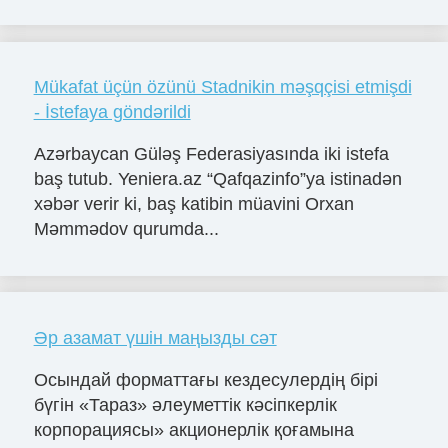
Mükafat üçün özünü Stadnikin məşqçisi etmişdi
- İstefaya göndərildi
Azərbaycan Güləş Federasiyasında iki istefa
baş tutub. Yeniera.az “Qafqazinfo”ya istinadən
xəbər verir ki, baş katibin müavini Orxan
Məmmədov qurumda...
Әр азамат үшін маңызды сәт
Осындай форматтағы кездесулердің бірі
бүгін «Тараз» әлеуметтік кәсіпкерлік
корпорациясы» акционерлік қоғамына