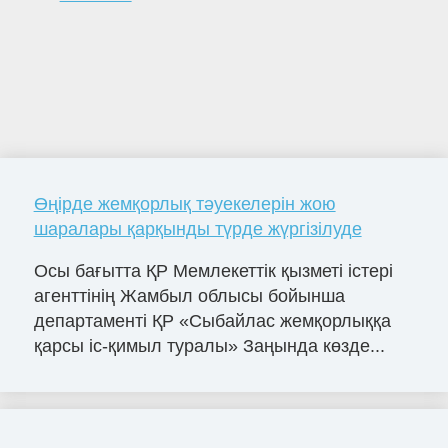
Өңірде жемқорлық тәуекелерін жою
шаралары қарқынды түрде жүргізілуде
Осы бағытта ҚР Мемлекеттік қызметі істері
агенттінің Жамбыл облысы бойынша
департаменті ҚР «Сыбайлас жемқорлыққа
қарсы іс-қимыл туралы» Заңында көзде...