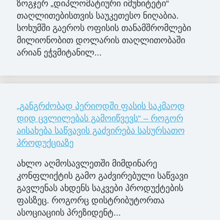
ზოგჯერ „დიპლომატიური იმუნიტეტი“
თაღლითებისთვის საუკეთესო ნიღაბია.
სოხუმში გაეროს ოფისის თანამშრომლები
მილიონობით დოლარის თაღლითობაში
არიან ეჭვმიტანილ...
„განგრძობად პერიოდში ფასის საკმაოდ
დიდ ცვლილებას გამოიწვევს“ – როგორ
აისახება საწვავის გაძვირება სასურსათო
პროდუქციაზე
ახლო აღმოსავლეთში მიმდინარე
კონფლიქტის გამო გაძვირებული საწვავი
გავლენას ახდენს საკვები პროდუქტების
ფასზეც. როგორც დისტრიბუტორთა
ასოციაციის პრეზიდენტ...