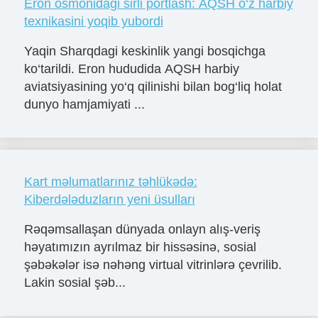
Eron osmonidagi sirli portlash: AQSH o‘z harbiy
texnikasini yoqib yubordi
Yaqin Sharqdagi keskinlik yangi bosqichga
ko‘tarildi. Eron hududida AQSH harbiy
aviatsiyasining yo‘q qilinishi bilan bog‘liq holat
dunyo hamjamiyati ...
Kart məlumatlarınız təhlükədə:
Kiberdələduzların yeni üsulları
Rəqəmsallaşan dünyada onlayn alış-veriş
həyatımızın ayrılmaz bir hissəsinə, sosial
şəbəkələr isə nəhəng virtual vitrinlərə çevrilib.
Lakin sosial şəb...