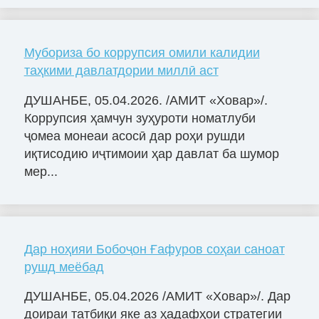
Мубориза бо коррупсия омили калидии
таҳкими давлатдории миллӣ аст
ДУШАНБЕ, 05.04.2026. /АМИТ «Ховар»/.
Коррупсия ҳамчун зуҳуроти номатлуби
ҷомеа монеаи асосӣ дар роҳи рушди
иқтисодию иҷтимоии ҳар давлат ба шумор
мер...
Дар ноҳияи Бобоҷон Ғафуров соҳаи саноат
рушд меёбад
ДУШАНБЕ, 05.04.2026 /АМИТ «Ховар»/. Дар
доираи татбиқи яке аз ҳадафҳои стратегии