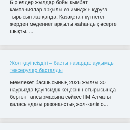
Бір елдер жылдар бойы қымбат
кампаниялар арқылы өз имиджін құруға
тырысып жатқанда, Қазақстан күтпеген
жерден мәдениет арқылы жаһандық әсерге
шықты. ...
Жол қауіпсіздігі – басты назарда: ауқымды
тексерулер басталды
Мемлекет басшысының 2026 жылғы 30
наурызда Қауіпсіздік кеңесінің отырысында
берген тапсырмасына сәйкес ІІМ Алматы
қаласындағы резонанстық жол-көлік о...