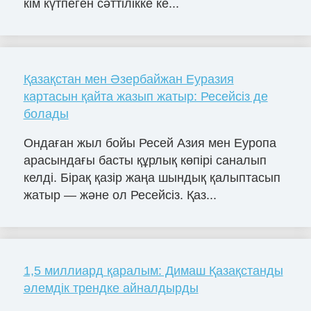
кім күтпеген сәттілікке ке...
Қазақстан мен Әзербайжан Еуразия
картасын қайта жазып жатыр: Ресейсіз де
болады
Ондаған жыл бойы Ресей Азия мен Еуропа
арасындағы басты құрлық көпірі саналып
келді. Бірақ қазір жаңа шындық қалыптасып
жатыр — және ол Ресейсіз. Қаз...
1,5 миллиард қаралым: Димаш Қазақстанды
әлемдік трендке айналдырды