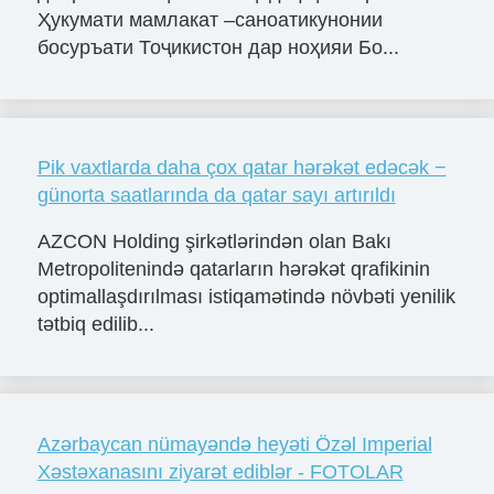
Ҳукумати мамлакат –саноатикунонии
босуръати Тоҷикистон дар ноҳияи Бо...
Pik vaxtlarda daha çox qatar hərəkət edəcək −
günorta saatlarında da qatar sayı artırıldı
AZCON Holding şirkətlərindən olan Bakı
Metropolitenində qatarların hərəkət qrafikinin
optimallaşdırılması istiqamətində növbəti yenilik
tətbiq edilib...
Azərbaycan nümayəndə heyəti Özəl Imperial
Xəstəxanasını ziyarət ediblər - FOTOLAR