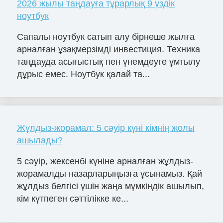
2026 жылы таңдауға тұрарлық 9 үздік
ноутбук
Сапалы ноутбук сатып алу бірнеше жылға
арналған ұзақмерзімді инвестиция. Техника
таңдауда асығыстық пен үнемдеуге ұмтылу
дұрыс емес. Ноутбук қалай та...
Жұлдыз-жорамал: 5 сәуір күні кімнің жолы
ашылады?
5 сәуір, жексенбі күніне арналған жұлдыз-
жорамалды назарларыңызға ұсынамыз. Қай
жұлдыз белгісі үшін жаңа мүмкіндік ашылып,
кім күтпеген сәттілікке ке...