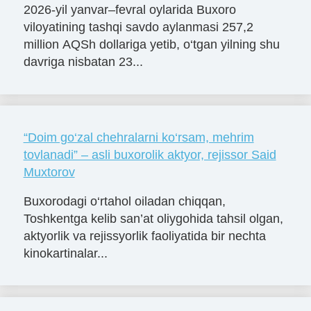
2026-yil yanvar–fevral oylarida Buxoro
viloyatining tashqi savdo aylanmasi 257,2
million AQSh dollariga yetib, o‘tgan yilning shu
davriga nisbatan 23...
“Doim go‘zal chehralarni ko‘rsam, mehrim
tovlanadi” – asli buxorolik aktyor, rejissor Said
Muxtorov
Buxorodagi o‘rtahol oiladan chiqqan,
Toshkentga kelib san’at oliygohida tahsil olgan,
aktyorlik va rejissyorlik faoliyatida bir nechta
kinokartinalar...