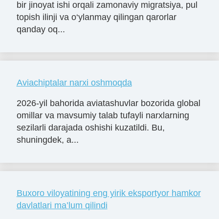
bir jinoyat ishi orqali zamonaviy migratsiya, pul
topish ilinji va o‘ylanmay qilingan qarorlar
qanday oq...
Aviachiptalar narxi oshmoqda
2026-yil bahorida aviatashuvlar bozorida global
omillar va mavsumiy talab tufayli narxlarning
sezilarli darajada oshishi kuzatildi. Bu,
shuningdek, a...
Buxoro viloyatining eng yirik eksportyor hamkor
davlatlari ma’lum qilindi