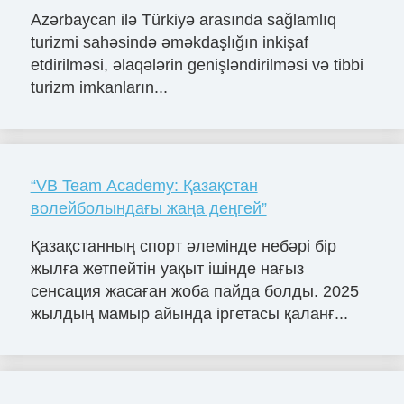
Azərbaycan ilə Türkiyə arasında sağlamlıq
turizmi sahəsində əməkdaşlığın inkişaf
etdirilməsi, əlaqələrin genişləndirilməsi və tibbi
turizm imkanların...
“VB Team Academy: Қазақстан
волейболындағы жаңа деңгей”
Қазақстанның спорт әлемінде небәрі бір
жылға жетпейтін уақыт ішінде нағыз
сенсация жасаған жоба пайда болды. 2025
жылдың мамыр айында іргетасы қаланғ...