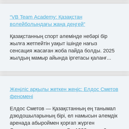
“VB Team Academy: Қазақстан
волейболындағы жаңа деңгей”
Қазақстанның спорт әлемінде небәрі бір
жылға жетпейтін уақыт ішінде нағыз
сенсация жасаған жоба пайда болды. 2025
жылдың мамыр айында іргетасы қаланғ...
Жеңіліс арқылы жеткен жеңіс: Елдос Сметов
феномені
Елдос Сметов — Қазақстанның ең танымал
дзюдошыларының бірі, ел намысын әлемдік
аренада абыроймен қорғап жүрген