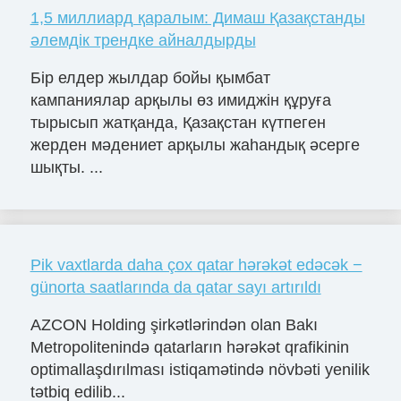
1,5 миллиард қаралым: Димаш Қазақстанды
әлемдік трендке айналдырды
Бір елдер жылдар бойы қымбат
кампаниялар арқылы өз имиджін құруға
тырысып жатқанда, Қазақстан күтпеген
жерден мәдениет арқылы жаһандық әсерге
шықты. ...
Pik vaxtlarda daha çox qatar hərəkət edəcək −
günorta saatlarında da qatar sayı artırıldı
AZCON Holding şirkətlərindən olan Bakı
Metropolitenində qatarların hərəkət qrafikinin
optimallaşdırılması istiqamətində növbəti yenilik
tətbiq edilib...