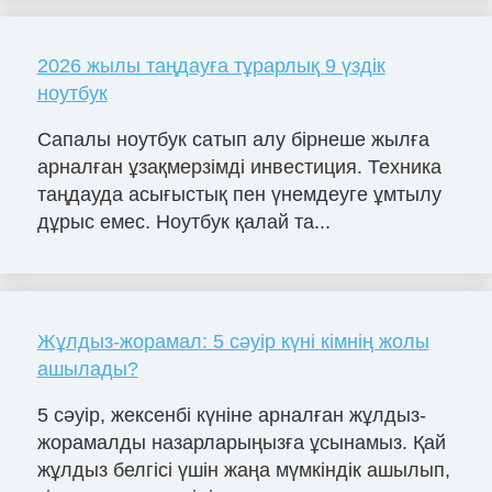
2026 жылы таңдауға тұрарлық 9 үздік
ноутбук
Сапалы ноутбук сатып алу бірнеше жылға
арналған ұзақмерзімді инвестиция. Техника
таңдауда асығыстық пен үнемдеуге ұмтылу
дұрыс емес. Ноутбук қалай та...
Жұлдыз-жорамал: 5 сәуір күні кімнің жолы
ашылады?
5 сәуір, жексенбі күніне арналған жұлдыз-
жорамалды назарларыңызға ұсынамыз. Қай
жұлдыз белгісі үшін жаңа мүмкіндік ашылып,