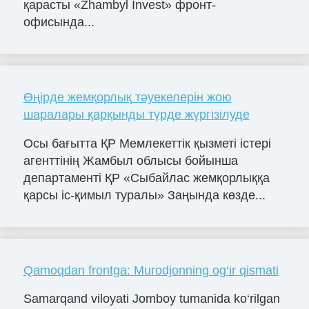
қарасты «Zhambyl Invest» фронт-
офисында...
Өңірде жемқорлық тәуекелерін жою
шаралары қарқынды түрде жүргізілуде
Осы бағытта ҚР Мемлекеттік қызметі істері
агенттінің Жамбыл облысы бойынша
департаменті ҚР «Сыбайлас жемқорлыққа
қарсы іс-қимыл туралы» Заңында көзде...
Qamoqdan frontga: Murodjonning og‘ir qismati
Samarqand viloyati Jomboy tumanida ko‘rilgan