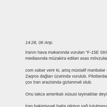
14:28, 06 Апр.
İranın hava məkanında vurulan “F-15E Strik
mediasında müzakirə edilən əsas mövzulard
com xəbər verir ki, artıq müxtəlif mənbələr 
Zaqros dağları üzərində vurulub. Pilotlardan 
çox İran ərazisində gizlənməli olub.
Onu təkcə amerikalı xüsusi təyinatlılar deyi
İran hakimiyyəti hətta pilotun sağ tutulm