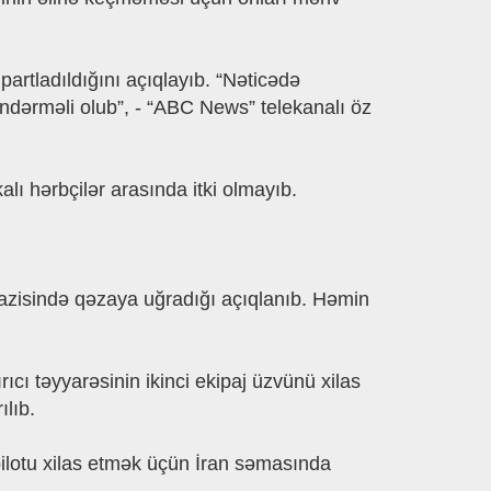
artladıldığını açıqlayıb. “Nəticədə
öndərməli olub”, - “ABC News” telekanalı öz
ı hərbçilər arasında itki olmayıb.
azisində qəzaya uğradığı açıqlanıb. Həmin
cı təyyarəsinin ikinci ekipaj üzvünü xilas
ılıb.
pilotu xilas etmək üçün İran səmasında