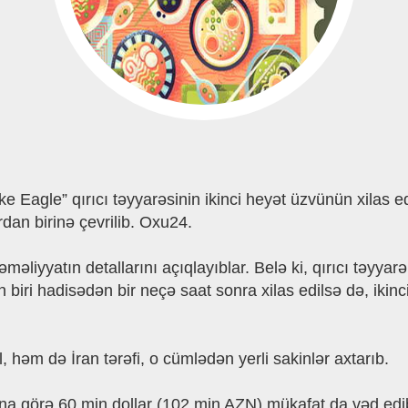
e Eagle” qırıcı təyyarəsinin ikinci heyət üzvünün xilas 
an birinə çevrilib. Oxu24.
əməliyyatın detallarını açıqlayıblar. Belə ki, qırıcı təyya
biri hadisədən bir neçə saat sonra xilas edilsə də, ikinci 
l, həm də İran tərəfi, o cümlədən yerli sakinlər axtarıb.
asına görə 60 min dollar (102 min AZN) mükafat da vəd e