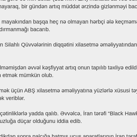
xmayaraq, bir gündən artıq müddət ərzində gizlənməyi bac
əmə mayakından başqa heç nə olmayan hərbçi ələ keçməm
 dırmanmağı bacarıb.
an Silahlı Qüvvələrinin diqqətini xilasetmə əməliyyatınd
dilməmişdən əvvəl kəşfiyyat artıq onun tapılıb təxliyə ed
ən etmək mümkün olub.
əmək üçün ABŞ xilasetmə əməliyyatına yüzlərlə xüsusi təyi
k veriblər.
çətinliklərlə yadda qalıb. Əvvəlcə, İran tərəfi “Black Haw
rsuzluğa düçar olduğunu iddia edib.
dikdən sonra palçığa batmış uçuş aparatlarının İran tər