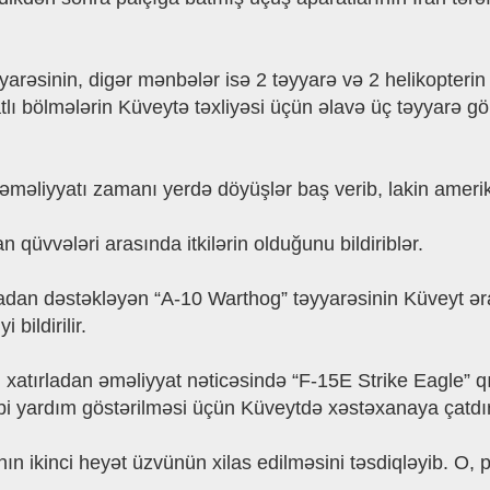
arəsinin, digər mənbələr isə 2 təyyarə və 2 helikopterin p
tlı bölmələrin Küveytə təxliyəsi üçün əlavə üç təyyarə g
məliyyatı zamanı yerdə döyüşlər baş verib, lakin amerikal
 qüvvələri arasında itkilərin olduğunu bildiriblər.
dan dəstəkləyən “A-10 Warthog” təyyarəsinin Küveyt ər
bildirilir.
xatırladan əməliyyat nəticəsində “F-15E Strike Eagle” qırı
ibbi yardım göstərilməsi üçün Küveytdə xəstəxanaya çatdır
ın ikinci heyət üzvünün xilas edilməsini təsdiqləyib. O, 