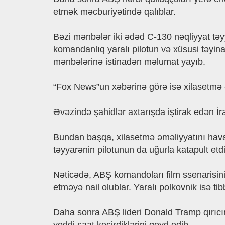
etmək məcburiyətində qalıblar.
Bəzi mənbələr iki ədəd C-130 nəqliyyat təyy
komandanlıq yaralı pilotun və xüsusi təyina
mənbələrinə istinadən məlumat yayıb.
“Fox News”un xəbərinə görə isə xilasetmə ə
Əvəzində şahidlər axtarışda iştirak edən İran
Bundan başqa, xilasetmə əməliyyatını hava
təyyarənin pilotunun da uğurla katapult etdiyi 
Nəticədə, ABŞ komandoları film ssenarisini 
etməyə nail olublar. Yaralı polkovnik isə t
Daha sonra ABŞ lideri Donald Tramp qırıcın