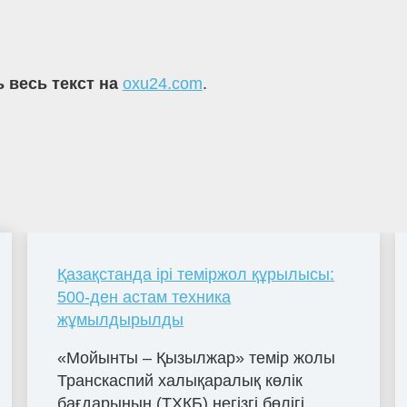
 весь текст на
oxu24.com
.
Қазақстанда ірі теміржол құрылысы:
500-ден астам техника
жұмылдырылды
«Мойынты – Қызылжар» темір жолы
Транскаспий халықаралық көлік
бағдарының (ТХКБ) негізгі бөлігі