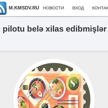
M.KMSDV.RU
НОВОСТИ
ВХОД
КОНТА
ı pilotu belə xilas edibmiş