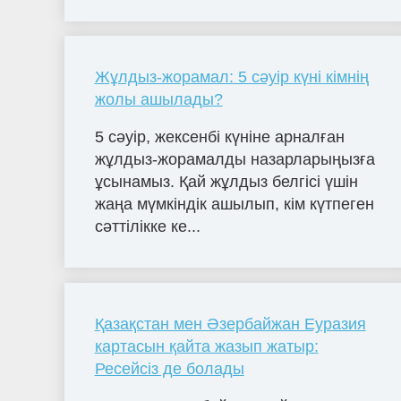
Жұлдыз-жорамал: 5 сәуір күні кімнің
жолы ашылады?
5 сәуір, жексенбі күніне арналған
жұлдыз-жорамалды назарларыңызға
ұсынамыз. Қай жұлдыз белгісі үшін
жаңа мүмкіндік ашылып, кім күтпеген
сәттілікке ке...
Қазақстан мен Әзербайжан Еуразия
картасын қайта жазып жатыр:
Ресейсіз де болады