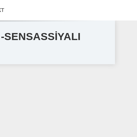
КТ
lər -SENSASSİYALI