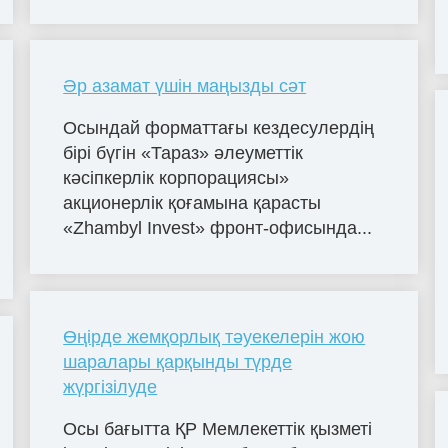
Әр азамат үшін маңызды сәт
Осындай форматтағы кездесулердің
бірі бүгін «Тараз» әлеуметтік
кәсіпкерлік корпорациясы»
акционерлік қоғамына қарасты
«Zhambyl Invest» фронт-офисында...
Өңірде жемқорлық тәуекелерін жою
шаралары қарқынды түрде
жүргізілуде
Осы бағытта ҚР Мемлекеттік қызметі