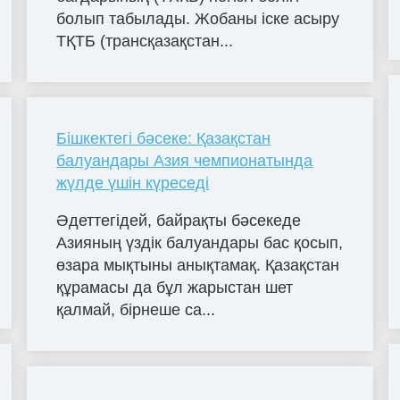
болып табылады. Жобаны іске асыру
ТҚТБ (трансқазақстан...
Бішкектегі бәсеке: Қазақстан
балуандары Азия чемпионатында
жүлде үшін күреседі
Әдеттегідей, байрақты бәсекеде
Азияның үздік балуандары бас қосып,
өзара мықтыны анықтамақ. Қазақстан
құрамасы да бұл жарыстан шет
қалмай, бірнеше са...