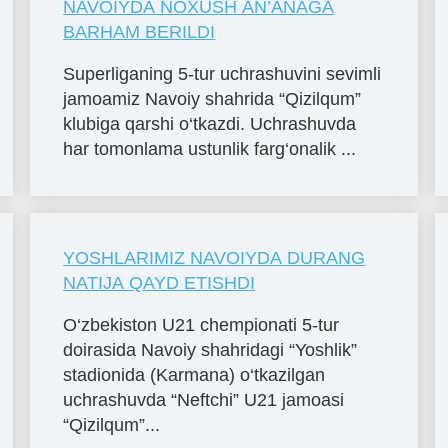
NAVOIYDA NOXUSH AN’ANAGA
BARHAM BERILDI
Superliganing 5-tur uchrashuvini sevimli
jamoamiz Navoiy shahrida “Qizilqum”
klubiga qarshi o‘tkazdi. Uchrashuvda
har tomonlama ustunlik farg‘onalik ...
YOSHLARIMIZ NAVOIYDA DURANG
NATIJA QAYD ETISHDI
O‘zbekiston U21 chempionati 5-tur
doirasida Navoiy shahridagi “Yoshlik”
stadionida (Karmana) o‘tkazilgan
uchrashuvda “Neftchi” U21 jamoasi
“Qizilqum”...