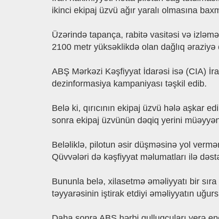
ikinci ekipaj üzvü ağır yaralı olmasına ba
Üzərində tapança, rabitə vasitəsi və izl
2100 metr yüksəklikdə olan dağlıq əraziyə
ABŞ Mərkəzi Kəşfiyyat İdarəsi isə (CIA) İr
dezinformasiya kampaniyası təşkil edib.
Belə ki, qırıcının ekipaj üzvü hələ aşkar e
sonra ekipaj üzvünün dəqiq yerini müəyy
Beləliklə, pilotun əsir düşməsinə yol verm
Qüvvələri də kəşfiyyat məlumatları ilə dəstə
Bununla belə, xilasetmə əməliyyatı bir sıra 
təyyarəsinin iştirak etdiyi əməliyyatın uğu
Daha sonra ABŞ hərbi qulluqçuları yerə en