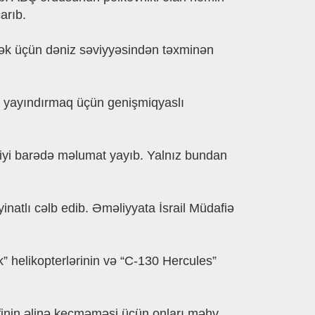
arıb.
ək üçün dəniz səviyyəsindən təxminən
an yayındırmaq üçün genişmiqyaslı
ildiyi barədə məlumat yayıb. Yalnız bundan
natlı cəlb edib. Əməliyyata İsrail Müdafiə
k” helikopterlərinin və “C-130 Hercules”
əfinin əlinə keçməməsi üçün onları məhv