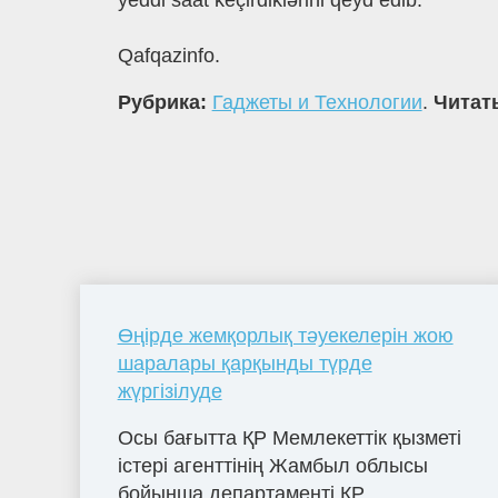
yeddi saat keçirdiklərini qeyd edib.
Qafqazinfo.
Рубрика:
Гаджеты и Технологии
.
Читать
Өңірде жемқорлық тәуекелерін жою
шаралары қарқынды түрде
жүргізілуде
Осы бағытта ҚР Мемлекеттік қызметі
істері агенттінің Жамбыл облысы
бойынша департаменті ҚР