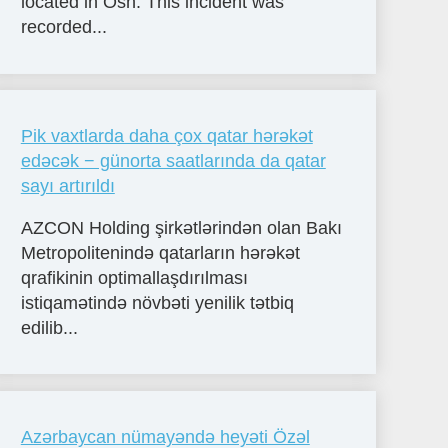
located in Osh. This incident was
recorded...
Pik vaxtlarda daha çox qatar hərəkət
edəcək − günorta saatlarında da qatar
sayı artırıldı
AZCON Holding şirkətlərindən olan Bakı
Metropolitenində qatarların hərəkət
qrafikinin optimallaşdırılması
istiqamətində növbəti yenilik tətbiq
edilib...
Azərbaycan nümayəndə heyəti Özəl