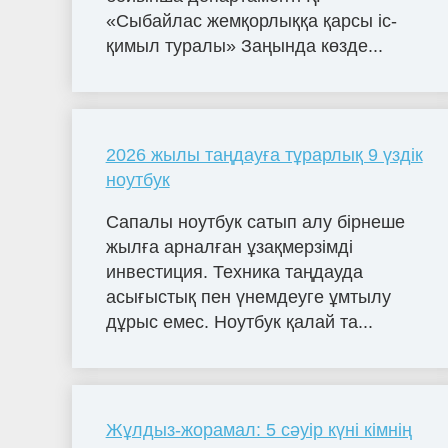
«Сыбайлас жемқорлыққа қарсы іс-
қимыл туралы» Заңында көзде...
2026 жылы таңдауға тұрарлық 9 үздік
ноутбук
Сапалы ноутбук сатып алу бірнеше
жылға арналған ұзақмерзімді
инвестиция. Техника таңдауда
асығыстық пен үнемдеуге ұмтылу
дұрыс емес. Ноутбук қалай та...
Жұлдыз-жорамал: 5 сәуір күні кімнің