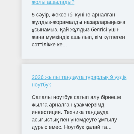
жолы ашылады?
5 сәуір, жексенбі күніне арналған
жұлдыз-жорамалды назарларыңызға
ұсынамыз. Қай жұлдыз белгісі үшін
жаңа мүмкіндік ашылып, кім күтпеген
сәттілікке ке...
2026 жылы таңдауға тұрарлық 9 үздік
ноутбук
Сапалы ноутбук сатып алу бірнеше
жылға арналған ұзақмерзімді
инвестиция. Техника таңдауда
асығыстық пен үнемдеуге ұмтылу
дұрыс емес. Ноутбук қалай та...