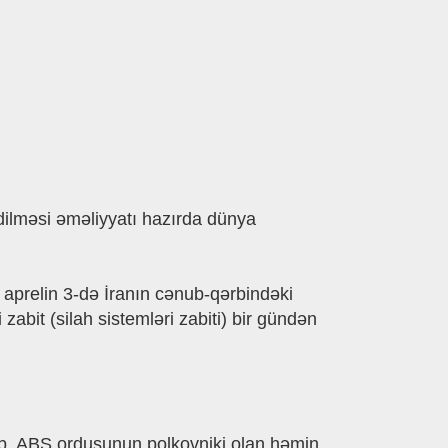
edilməsi əməliyyatı hazırda dünya
rə aprelin 3-də İranın cənub-qərbindəki
zabit (silah sistemləri zabiti) bir gündən
dib. ABŞ ordusunun polkovniki olan həmin