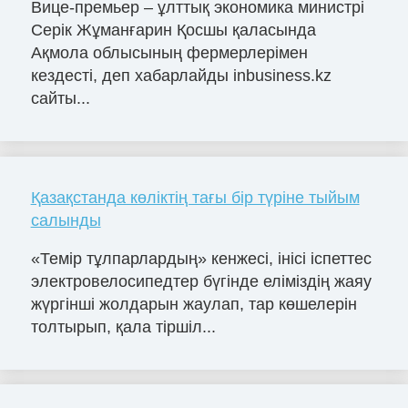
Вице-премьер – ұлттық экономика министрі
Серік Жұманғарин Қосшы қаласында
Ақмола облысының фермерлерімен
кездесті, деп хабарлайды inbusiness.kz
сайты...
Қазақстанда көліктің тағы бір түріне тыйым
салынды
«Темір тұлпарлардың» кенжесі, інісі іспеттес
электровелосипедтер бүгінде еліміздің жаяу
жүргінші жолдарын жаулап, тар көшелерін
толтырып, қала тіршіл...