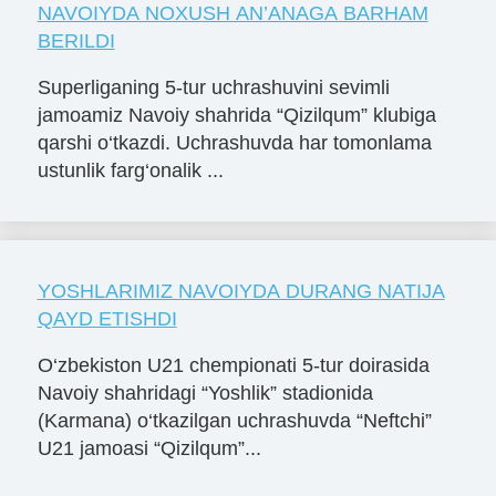
NAVOIYDA NOXUSH AN’ANAGA BARHAM
BERILDI
Superliganing 5-tur uchrashuvini sevimli
jamoamiz Navoiy shahrida “Qizilqum” klubiga
qarshi o‘tkazdi. Uchrashuvda har tomonlama
ustunlik farg‘onalik ...
YOSHLARIMIZ NAVOIYDA DURANG NATIJA
QAYD ETISHDI
O‘zbekiston U21 chempionati 5-tur doirasida
Navoiy shahridagi “Yoshlik” stadionida
(Karmana) o‘tkazilgan uchrashuvda “Neftchi”
U21 jamoasi “Qizilqum”...