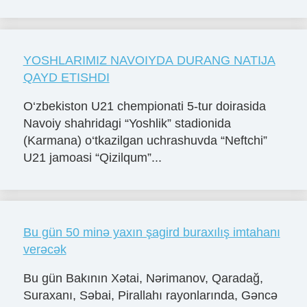
YOSHLARIMIZ NAVOIYDA DURANG NATIJA
QAYD ETISHDI
O‘zbekiston U21 chempionati 5-tur doirasida
Navoiy shahridagi “Yoshlik” stadionida
(Karmana) o‘tkazilgan uchrashuvda “Neftchi”
U21 jamoasi “Qizilqum”...
Bu gün 50 minə yaxın şagird buraxılış imtahanı
verəcək
Bu gün Bakının Xətai, Nərimanov, Qaradağ,
Suraxanı, Səbai, Pirallahı rayonlarında, Gəncə