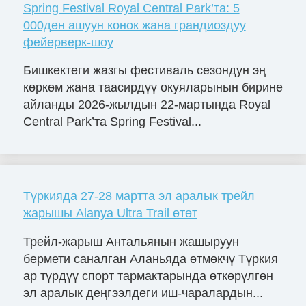
Spring Festival Royal Central Park’та: 5
000ден ашуун конок жана грандиоздуу
фейерверк-шоу
Бишкектеги жазгы фестиваль сезондун эң
көркөм жана таасирдүү окуяларынын бирине
айланды 2026-жылдын 22-мартында Royal
Central Park’та Spring Festival...
Түркияда 27-28 мартта эл аралык трейл
жарышы Alanya Ultra Trail өтөт
Трейл-жарыш Антальянын жашыруун
бермети саналган Аланьяда өтмөкчү Түркия
ар түрдүү спорт тармактарында өткөрүлгөн
эл аралык деңгээлдеги иш-чаралардын...