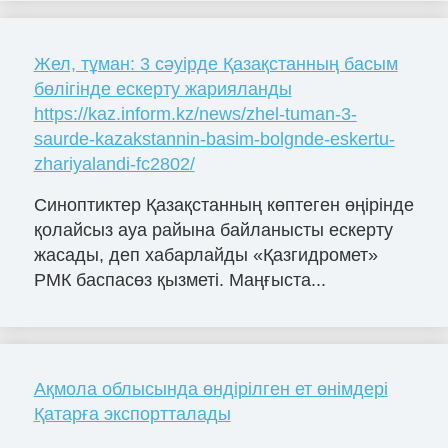
Жел, тұман: 3 сәуірде Қазақстанның басым
бөлігінде ескерту жарияланды
https://kaz.inform.kz/news/zhel-tuman-3-
saurde-kazakstannin-basim-bolgnde-eskertu-
zhariyalandi-fc2802/
Синоптиктер Қазақстанның көптеген өңірінде
қолайсыз ауа райына байланысты ескерту
жасады, деп хабарлайды «Қазгидромет»
РМК баспасөз қызметі. Маңғыста...
Ақмола облысында өндірілген ет өнімдері
Қатарға экспортталады