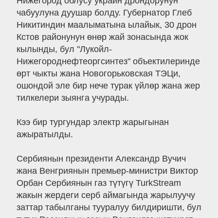
Нижегород облусу украин дрондорунун
чабуулуна дуушар болду. Губернатор Глеб
Никитиндин маалыматына ылайык, 30 дрон
Кстов районунун өнөр жай зонасында жок
кылынды, бул "Лукойл-
Нижегороднефтеоргсинтез" объектилеринде
өрт чыкты жана Новогорьковская ТЭЦи,
ошондой эле бир нече турак үйлөр жана жер
тилкелери зыянга учурады.
Кээ бир тургундар электр жарыгынан
ажыратылды.
Сербиянын президенти Александр Вучич
жана Венгриянын премьер-министри Виктор
Орбан Сербиянын газ түтүгү TurkStream
жакын жердеги серб аймагында жарылуучу
заттар табылганы тууралуу билдиришти, бул