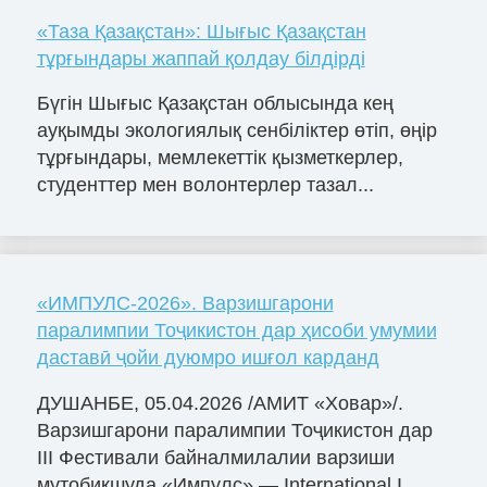
«Таза Қазақстан»: Шығыс Қазақстан
тұрғындары жаппай қолдау білдірді
Бүгін Шығыс Қазақстан облысында кең
ауқымды экологиялық сенбіліктер өтіп, өңір
тұрғындары, мемлекеттік қызметкерлер,
студенттер мен волонтерлер тазал...
«ИМПУЛС-2026». Варзишгарони
паралимпии Тоҷикистон дар ҳисоби умумии
даставӣ ҷойи дуюмро ишғол карданд
ДУШАНБЕ, 05.04.2026 /АМИТ «Ховар»/.
Варзишгарони паралимпии Тоҷикистон дар
III Фестивали байналмилалии варзиши
мутобиқшуда «Импулс» — International I...