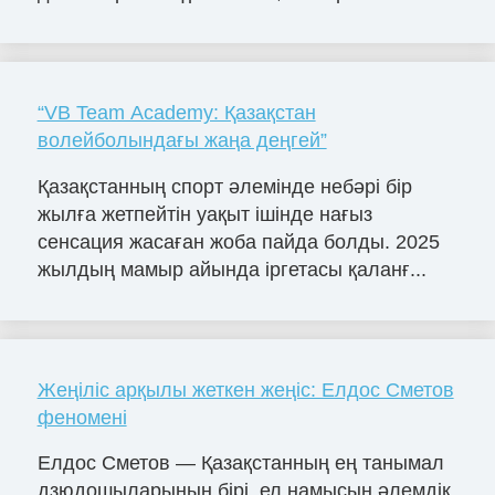
“VB Team Academy: Қазақстан
волейболындағы жаңа деңгей”
Қазақстанның спорт әлемінде небәрі бір
жылға жетпейтін уақыт ішінде нағыз
сенсация жасаған жоба пайда болды. 2025
жылдың мамыр айында іргетасы қаланғ...
Жеңіліс арқылы жеткен жеңіс: Елдос Сметов
феномені
Елдос Сметов — Қазақстанның ең танымал
дзюдошыларының бірі, ел намысын әлемдік