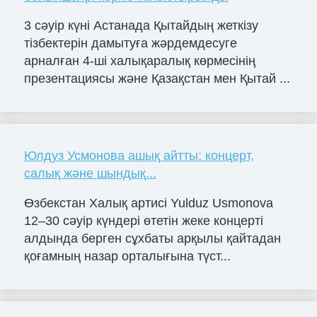
3 сәуір күні Астанада Қытайдың жеткізу
тізбектерін дамытуға жәрдемдесуге
арналған 4-ші халықаралық көрмесінің
презентациясы және Қазақстан мен Қытай ...
Юлдуз Усмонова ашық айтты: концерт,
салық және шындық...
Өзбекстан Халық артисі Yulduz Usmonova
12–30 сәуір күндері өтетін жеке концерті
алдында берген сұхбаты арқылы қайтадан
қоғамның назар орталығына түст...