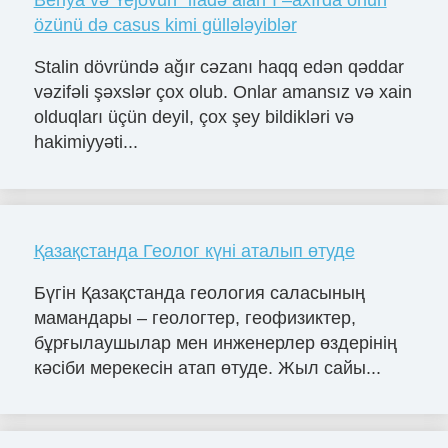
Beriya və Yejovun "ifadə alan"ı –axırda onun
özünü də casus kimi güllələyiblər
Stalin dövründə ağır cəzanı haqq edən qəddar
vəzifəli şəxslər çox olub. Onlar amansız və xain
olduqları üçün deyil, çox şey bildikləri və
hakimiyyəti...
Қазақстанда Геолог күні аталып өтуде
Бүгін Қазақстанда геология саласының
мамандары – геологтер, геофизиктер,
бұрғылаушылар мен инженерлер өздерінің
кәсіби мерекесін атап өтуде. Жыл сайы...