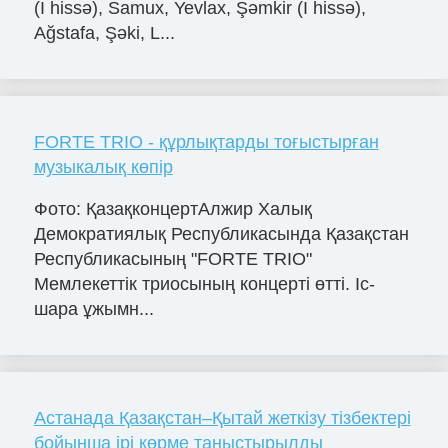
(I hissə), Samux, Yevlax, Şəmkir (I hissə),
Ağstafa, Şəki, L...
FORTE TRIO - құрлықтарды тоғыстырған
музыкалық көпір
Фото: ҚазақконцертАлжир Халық
Демократиялық Республикасында Қазақстан
Республикасының "FORTE TRIO"
Мемлекеттік триосының концерті өтті. Іс-
шара ұжымн...
Астанада Қазақстан–Қытай жеткізу тізбектері
бойынша ірі көрме таныстырылды