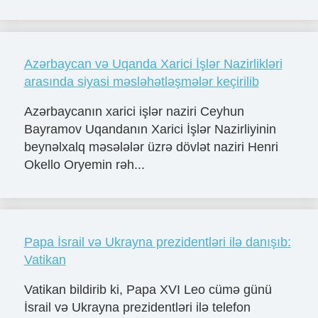
Azərbaycan və Uqanda Xarici İşlər Nazirlikləri
arasında siyasi məsləhətləşmələr keçirilib
Azərbaycanın xarici işlər naziri Ceyhun
Bayramov Uqandanın Xarici İşlər Nazirliyinin
beynəlxalq məsələlər üzrə dövlət naziri Henri
Okello Oryemin rəh...
Papa İsrail və Ukrayna prezidentləri ilə danışıb:
Vatikan
Vatikan bildirib ki, Papa XVI Leo cümə günü
İsrail və Ukrayna prezidentləri ilə telefon