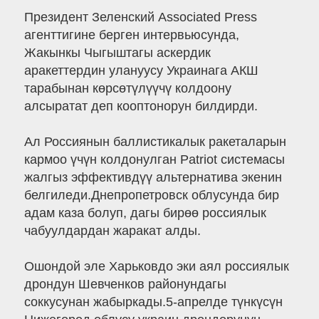
Президент Зеленский Associated Press
агенттигине берген интервьюсунда,
Жакынкы Чыгыштагы аскердик
аракеттердин улануусу Украинага АКШ
тарабынан көрсөтүлүүчү колдоону
алсыратат деп кооптонорун билдирди.
Ал Россиянын баллистикалык ракеталарын
кармоо үчүн колдонулган Patriot системасы
жалгыз эффективдүү альтернатива экенин
белгиледи.Днепропетровск облусунда бир
адам каза болуп, дагы бирөө россиялык
чабуулдардан жаракат алды.
Ошондой эле Харьковдо эки аял россиялык
дрондун Шевченков районундагы
соккусунан жабыркады.5-апрелде түнкүсүн