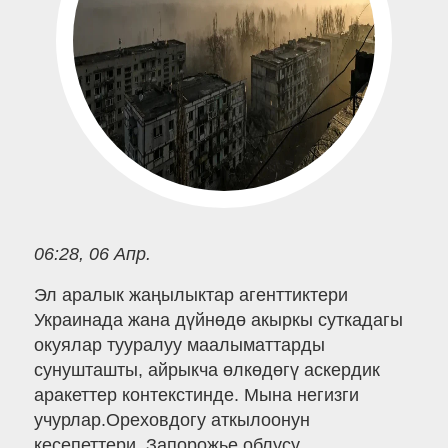
06:28, 06 Апр.
Эл аралык жаңылыктар агенттиктери
Украинада жана дүйнөдө акыркы суткадагы
окуялар тууралуу маалыматтарды
сунушташты, айрыкча өлкөдөгү аскердик
аракеттер контекстинде. Мына негизги
учурлар.Ореховдогу аткылоонун
кесепеттери, Запорожье облусу.