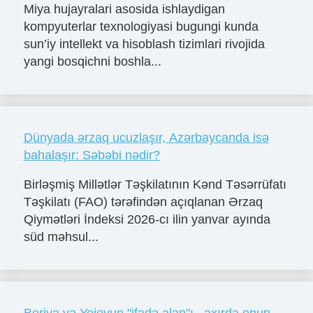
Miya hujayralari asosida ishlaydigan
kompyuterlar texnologiyasi bugungi kunda
sun’iy intellekt va hisoblash tizimlari rivojida
yangi bosqichni boshla...
Dünyada ərzaq ucuzlaşır, Azərbaycanda isə
bahalaşır: Səbəbi nədir?
Birləşmiş Millətlər Təşkilatının Kənd Təsərrüfatı
Təşkilatı (FAO) tərəfindən açıqlanan Ərzaq
Qiymətləri İndeksi 2026-cı ilin yanvar ayında
süd məhsul...