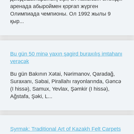
аренада абыроймен қорғап жүрген
Олимпиада чемпионы. Ол 1992 жылы 9
қыр...
Bu gün 50 minə yaxın şagird buraxılış imtahanı
verəcək
Bu gün Bakının Xətai, Nərimanov, Qaradağ,
Suraxanı, Səbai, Pirallahı rayonlarında, Gəncə
(I hissə), Samux, Yevlax, Şəmkir (I hissə),
Ağstafa, Şəki, L...
Syrmak: Traditional Art of Kazakh Felt Carpets