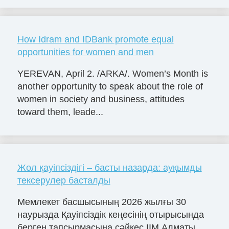
How Idram and IDBank promote equal
opportunities for women and men
YEREVAN, April 2. /ARKA/. Women’s Month is
another opportunity to speak about the role of
women in society and business, attitudes
toward them, leade...
Жол қауіпсіздігі – басты назарда: ауқымды
тексерулер басталды
Мемлекет басшысының 2026 жылғы 30
наурызда Қауіпсіздік кеңесінің отырысында
берген тапсырмасына сәйкес ІІМ Алматы