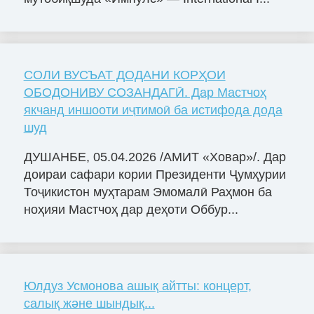
СОЛИ ВУСЪАТ ДОДАНИ КОРҲОИ
ОБОДОНИВУ СОЗАНДАГӢ. Дар Мастчоҳ
якчанд иншооти иҷтимоӣ ба истифода дода
шуд
ДУШАНБЕ, 05.04.2026 /АМИТ «Ховар»/. Дар
доираи сафари кории Президенти Ҷумҳурии
Тоҷикистон муҳтарам Эмомалӣ Раҳмон ба
ноҳияи Мастчоҳ дар деҳоти Оббур...
Юлдуз Усмонова ашық айтты: концерт,
салық және шындық...