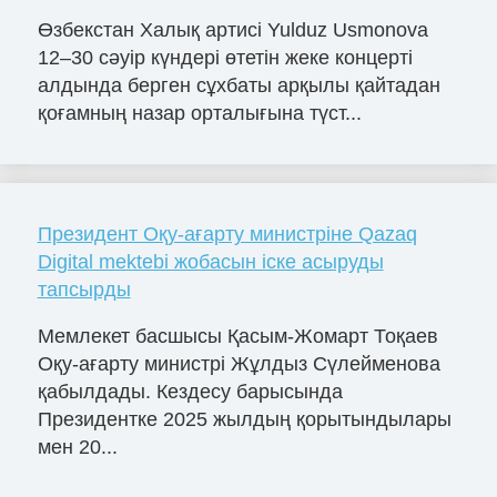
Өзбекстан Халық артисі Yulduz Usmonova
12–30 сәуір күндері өтетін жеке концерті
алдында берген сұхбаты арқылы қайтадан
қоғамның назар орталығына түст...
Президент Оқу-ағарту министріне Qazaq
Digital mektebi жобасын іске асыруды
тапсырды
Мемлекет басшысы Қасым-Жомарт Тоқаев
Оқу-ағарту министрі Жұлдыз Сүлейменова
қабылдады. Кездесу барысында
Президентке 2025 жылдың қорытындылары
мен 20...