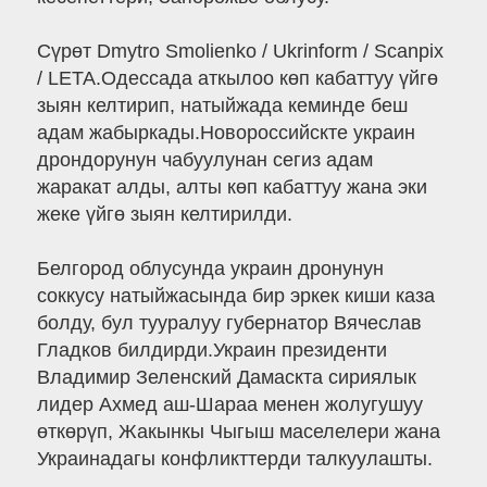
Сүрөт Dmytro Smolienko / Ukrinform / Scanpix
/ LETA.Одессада аткылоо көп кабаттуу үйгө
зыян келтирип, натыйжада кеминде беш
адам жабыркады.Новороссийскте украин
дрондорунун чабуулунан сегиз адам
жаракат алды, алты көп кабаттуу жана эки
жеке үйгө зыян келтирилди.
Белгород облусунда украин дронунун
соккусу натыйжасында бир эркек киши каза
болду, бул тууралуу губернатор Вячеслав
Гладков билдирди.Украин президенти
Владимир Зеленский Дамаскта сириялык
лидер Ахмед аш-Шараа менен жолугушуу
өткөрүп, Жакынкы Чыгыш маселелери жана
Украинадагы конфликттерди талкуулашты.