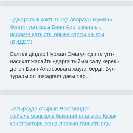
«Дінаралық қақтығысқа апарауы мүмкін»:
белгілі уағызшы Баян Алагөзованың
исламға қатысты ойына қарсы шықты
(ВИДЕО)
Белгілі діндар Нұржан Смағұл «дінге үгіт-
насихат жасайтындарға тыйым салу керек»
деген Баян Алагөзоваға жауап берді. Бұл
туралы ол Instagram-дағы пар...
«Атырауда отырып Өскемендегі
жайылымыңызды бақылай аласыз»: Қазақ
конструкторы жаңа дронын таныстырды