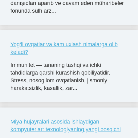
danışıqları aparıb və davam edən müharibələr
fonunda sülh arz...
Yog‘li ovqatlar va kam uxlash nimalarga olib
keladi?
Immunitet — tananing tashqi va ichki
tahdidlarga qarshi kurashish qobiliyatidir.
Stress, nosog‘lom ovqatlanish, jismoniy
harakatsizlik, kasallik, zar...
Miya hujayralari asosida ishlaydigan
kompyuterlar: texnologiyaning yangi bosqichi