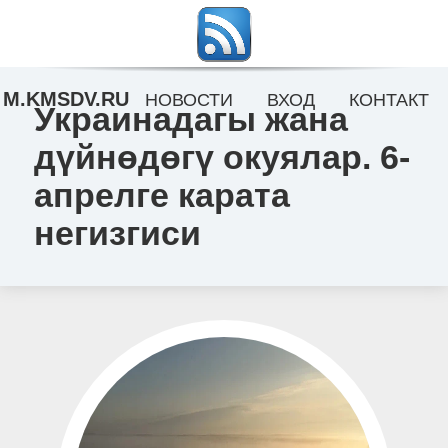
M.KMSDV.RU
НОВОСТИ
ВХОД
КОНТАКТ
Украинадагы жана
дүйнөдөгү окуялар. 6-
апрелге карата
негизгиси