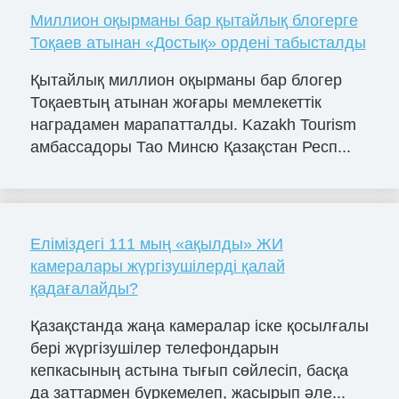
Миллион оқырманы бар қытайлық блогерге
Тоқаев атынан «Достық» ордені табысталды
Қытайлық миллион оқырманы бар блогер
Тоқаевтың атынан жоғары мемлекеттік
наградамен марапатталды. Kazakh Tourism
амбассадоры Тао Минсю Қазақстан Респ...
Еліміздегі 111 мың «ақылды» ЖИ
камералары жүргізушілерді қалай
қадағалайды?
Қазақстанда жаңа камералар іске қосылғалы
бері жүргізушілер телефондарын
кепкасының астына тығып сөйлесіп, басқа
да заттармен бүркемелеп, жасырып әле...