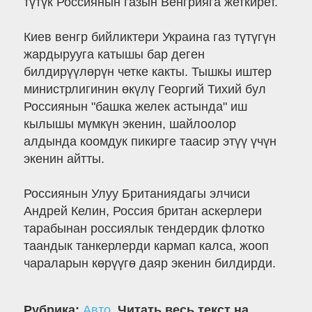
түтүк Россиянын газын Венгрияга жеткирет.
Киев венгр бийликтери Украина газ түтүгүн
жардырууга катышы бар деген
билдирүүлөрүн четке какты. Тышкы иштер
министрлигинин өкүлү Георгий Тихий бул
Россиянын "башка желек астында" иш
кылышы мүмкүн экенин, шайлоолор
алдында коомдук пикирге таасир этүү үчүн
экенин айтты.
Россиянын Улуу Британиядагы элчиси
Андрей Келин, Россия британ аскерлери
тарабынан россиялык тендердик флотко
таандык танкерлерди кармап калса, жооп
чараларын көрүүгө даяр экенин билдирди.
Рубрика:
Авто
.
Читать весь текст на