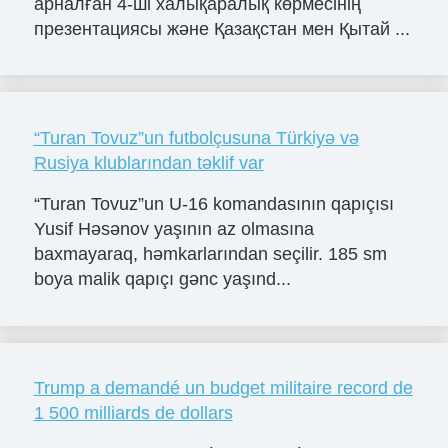
арналған 4-ші халықаралық көрмесінің
презентациясы және Қазақстан мен Қытай ...
“Turan Tovuz”un futbolçusuna Türkiyə və
Rusiya klublarından təklif var
“Turan Tovuz”un U-16 komandasının qapıçısı
Yusif Həsənov yaşının az olmasına
baxmayaraq, həmkarlarından seçilir. 185 sm
boya malik qapıçı gənc yaşınd...
Trump a demandé un budget militaire record de
1 500 milliards de dollars