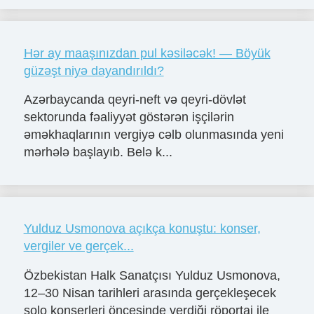
Hər ay maaşınızdan pul kəsiləcək! — Böyük
güzəşt niyə dayandırıldı?
Azərbaycanda qeyri-neft və qeyri-dövlət
sektorunda fəaliyyət göstərən işçilərin
əməkhaqlarının vergiyə cəlb olunmasında yeni
mərhələ başlayıb. Belə k...
Yulduz Usmonova açıkça konuştu: konser,
vergiler ve gerçek...
Özbekistan Halk Sanatçısı Yulduz Usmonova,
12–30 Nisan tarihleri arasında gerçekleşecek
solo konserleri öncesinde verdiği röportaj ile