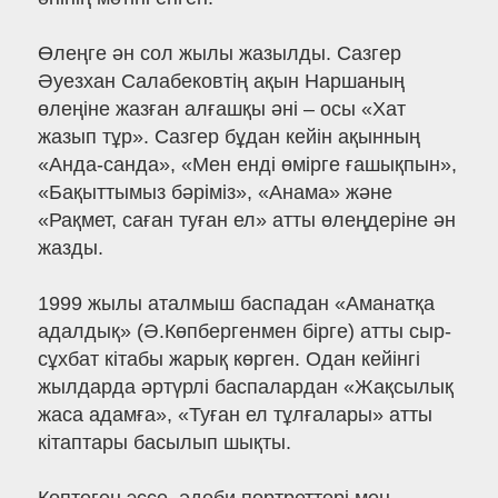
Өлеңге ән сол жылы жазылды. Сазгер
Әуезхан Салабековтің ақын Наршаның
өлеңіне жазған алғашқы әні – осы «Хат
жазып тұр». Сазгер бұдан кейін ақынның
«Анда-санда», «Мен енді өмірге ғашықпын»,
«Бақыттымыз бәріміз», «Анама» және
«Рақмет, саған туған ел» атты өлеңдеріне ән
жазды.
1999 жылы аталмыш баспадан «Аманатқа
адалдық» (Ә.Көпбергенмен бірге) атты сыр-
сұхбат кітабы жарық көрген. Одан кейінгі
жылдарда әртүрлі баспалардан «Жақсылық
жаса адамға», «Туған ел тұлғалары» атты
кітаптары басылып шықты.