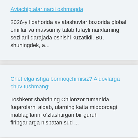
Aviachiptalar narxi oshmoqda
2026-yil bahorida aviatashuvlar bozorida global
omillar va mavsumiy talab tufayli narxlarning
sezilarli darajada oshishi kuzatildi. Bu,
shuningdek, a...
Chet elga ishga bormoqchimisiz? Aldovlarga
chuv tushmang!
Toshkent shahrining Chilonzor tumanida
fuqarolarni aldab, ularning katta miqdordagi
mablag‘larini o‘zlashtirgan bir guruh
firibgarlarga nisbatan sud ...