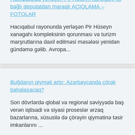
bağlı deputatdan maraqlı AÇIQLAMA –
FOTOLAR
Hacıqabul rayonunda yerləşən Pir Hüseyn
xanəgahı kompleksinin qorunması və turizm
marşrutlarına daxil edilməsi məsələsi yenidən
gündəmə gəlib. Avropa...
Buğdanın qiyməti artır: Azərbaycanda çörək
bahalaşacaq?
Son dövrlərdə qlobal və regional səviyyədə baş
verən iqtisadi və siyasi proseslər ərzaq
bazarlarına, xüsusilə də çörəyin qiymətinə təsir
imkanlarını ...