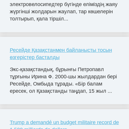
электровелосипедтер бүгінде еліміздің жаяу
жүргінші жолдарын жаулап, тар көшелерін
толтырып, қала тіршіл...
Ресейде Қазақстанмен байланысты тосын
өзгерістер басталды
Экс-қазақстандық, бұрынғы Петропавл
тұрғыны Ирина Ф. 2000-шы жылдардан бері
Ресейде, Омбыда тұрады. «Бір балам
ересек, ол Қазақстанды таңдап, 15 жыл ...
Trump a demandé un budget militaire record de