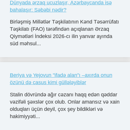
Dünyada ərzaq ucuzlaşır, Azərbaycanda isə
bahalaşır: Səbəbi nədir?
Birləşmiş Millətlər Təşkilatının Kənd Təsərrüfatı
Təşkilatı (FAO) tərəfindən açıqlanan Ərzaq
Qiymətləri İndeksi 2026-cı ilin yanvar ayında
süd məhsul...
Beriya və Yejovun "ifadə alan"ı –axırda onun
özünü də casus kimi güllələyiblər
Stalin dövründə ağır cəzanı haqq edən qəddar
vəzifəli şəxslər çox olub. Onlar amansız və xain
olduqları üçün deyil, çox şey bildikləri və
hakimiyyəti...