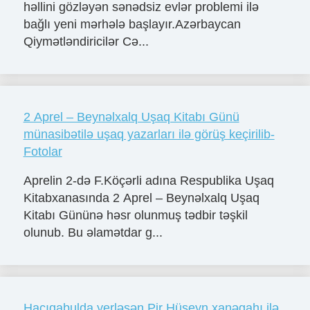
həllini gözləyən sənədsiz evlər problemi ilə
bağlı yeni mərhələ başlayır.Azərbaycan
Qiymətləndiricilər Cə...
2 Aprel – Beynəlxalq Uşaq Kitabı Günü
münasibətilə uşaq yazarları ilə görüş keçirilib-
Fotolar
Aprelin 2-də F.Köçərli adına Respublika Uşaq
Kitabxanasında 2 Aprel – Beynəlxalq Uşaq
Kitabı Gününə həsr olunmuş tədbir təşkil
olunub. Bu əlamətdar g...
Hacıqabulda yerləşən Pir Hüseyn xanəgahı ilə