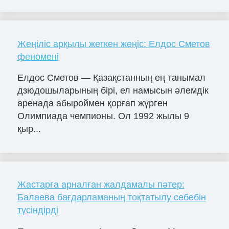
Жеңіліс арқылы жеткен жеңіс: Елдос Сметов
феномені
Елдос Сметов — Қазақстанның ең танымал
дзюдошыларының бірі, ел намысын әлемдік
аренада абыроймен қорғап жүрген
Олимпиада чемпионы. Ол 1992 жылы 9
қыр...
Жастарға арналған жалдамалы пәтер:
Балаева бағдарламаның тоқтатылу себебін
түсіндірді