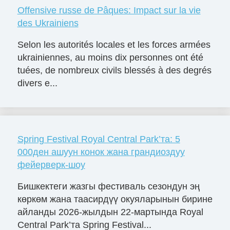
Offensive russe de Pâques: Impact sur la vie
des Ukrainiens
Selon les autorités locales et les forces armées
ukrainiennes, au moins dix personnes ont été
tuées, de nombreux civils blessés à des degrés
divers e...
Spring Festival Royal Central Park’та: 5
000ден ашуун конок жана грандиоздуу
фейерверк-шоу
Бишкектеги жазгы фестиваль сезондун эң
көркөм жана таасирдүү окуяларынын бирине
айланды 2026-жылдын 22-мартында Royal
Central Park’та Spring Festival...