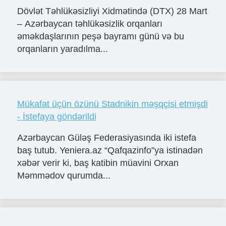
Dövlət Təhlükəsizliyi Xidmətində (DTX) 28 Mart
– Azərbaycan təhlükəsizlik orqanları
əməkdaşlarının peşə bayramı günü və bu
orqanların yaradılma...
Mükafat üçün özünü Stadnikin məşqçisi etmişdi
- İstefaya göndərildi
Azərbaycan Güləş Federasiyasında iki istefa
baş tutub. Yeniera.az “Qafqazinfo”ya istinadən
xəbər verir ki, baş katibin müavini Orxan
Məmmədov qurumda...