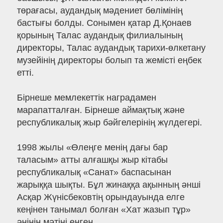
төрағасы, аудандық мәдениет бөлімінің
бастығы болды. Сонымен қатар Д.Қонаев
қорының Талас аудандық филиалының
директоры, Талас аудандық тарихи-өлкетану
музейінің директоры болып та жемісті еңбек
етті.
Бірнеше мемлекеттік наградамен
марапатталған. Бірнеше аймақтық және
республикалық жыр бәйгелерінің жүлдегері.
1998 жылы «Өлеңге менің дағы бар
таласым» атты алғашқы жыр кітабы
республикалық «Санат» баспасынан
жарыққа шықты. Бұл жинаққа ақынның әнші
Асқар Жүнісбековтің орындауында елге
кеңінен танымал болған «Хат жазып тұр»
әнінің мәтіні енген.