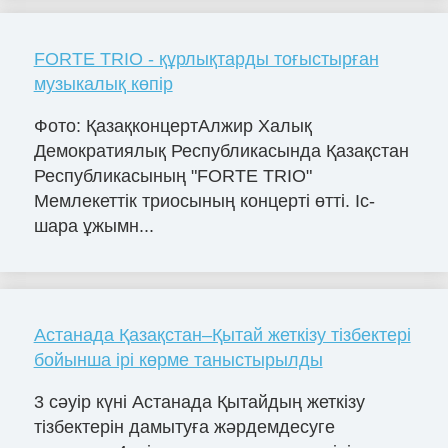
FORTE TRIO - құрлықтарды тоғыстырған
музыкалық көпір
Фото: ҚазақконцертАлжир Халық
Демократиялық Республикасында Қазақстан
Республикасының "FORTE TRIO"
Мемлекеттік триосының концерті өтті. Іс-
шара ұжымн...
Астанада Қазақстан–Қытай жеткізу тізбектері
бойынша ірі көрме таныстырылды
3 сәуір күні Астанада Қытайдың жеткізу
тізбектерін дамытуға жәрдемдесуге