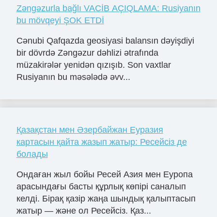
Zəngəzurla bağlı VACİB AÇIQLAMA: Rusiyanın
bu mövqeyi ŞOK ETDİ
Cənubi Qafqazda geosiyasi balansın dəyişdiyi
bir dövrdə Zəngəzur dəhlizi ətrafında
müzakirələr yenidən qızışıb. Son vaxtlar
Rusiyanın bu məsələdə əvv...
Қазақстан мен Әзербайжан Еуразия
картасын қайта жазып жатыр: Ресейсіз де
болады
Ондаған жыл бойы Ресей Азия мен Еуропа
арасындағы басты құрлық көпірі саналып
келді. Бірақ қазір жаңа шындық қалыптасып
жатыр — және ол Ресейсіз. Қаз...