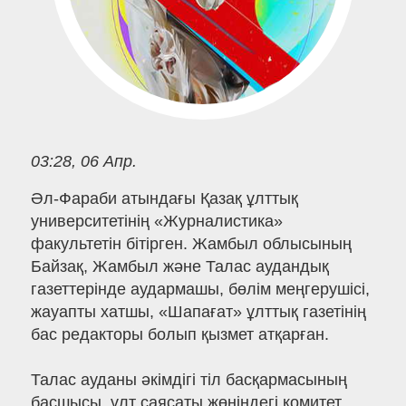
03:28, 06 Апр.
Әл-Фараби атындағы Қазақ ұлттық
университетінің «Журналистика»
факультетін бітірген. Жамбыл облысының
Байзақ, Жамбыл және Талас аудандық
газеттерінде аудармашы, бөлім меңгерушісі,
жауапты хатшы, «Шапағат» ұлттық газетінің
бас редакторы болып қызмет атқарған.
Талас ауданы әкімдігі тіл басқармасының
басшысы, ұлт саясаты жөніндегі комитет