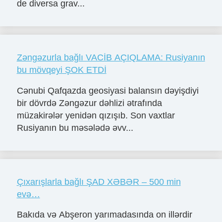
de diversa grav...
Zəngəzurla bağlı VACİB AÇIQLAMA: Rusiyanın
bu mövqeyi ŞOK ETDİ
Cənubi Qafqazda geosiyasi balansın dəyişdiyi
bir dövrdə Zəngəzur dəhlizi ətrafında
müzakirələr yenidən qızışıb. Son vaxtlar
Rusiyanın bu məsələdə əvv...
Çıxarışlarla bağlı ŞAD XƏBƏR – 500 min
evə…
Bakıda və Abşeron yarımadasında on illərdir