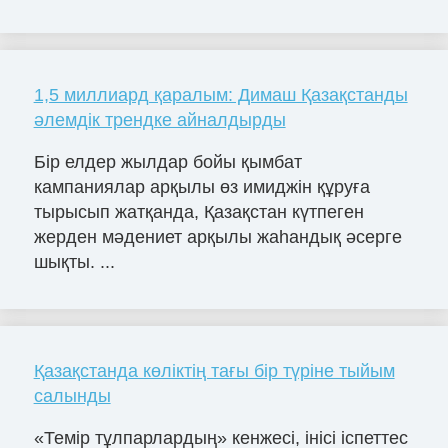
1,5 миллиард қаралым: Димаш Қазақстанды
әлемдік трендке айналдырды
Бір елдер жылдар бойы қымбат
кампаниялар арқылы өз имиджін құруға
тырысып жатқанда, Қазақстан күтпеген
жерден мәдениет арқылы жаһандық әсерге
шықты. ...
Қазақстанда көліктің тағы бір түріне тыйым
салынды
«Темір тұлпарлардың» кенжесі, інісі іспеттес