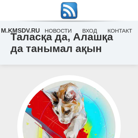
M.KMSDV.RU
НОВОСТИ
ВХОД
КОНТАКТ
Таласқа да, Алашқа
да танымал ақын