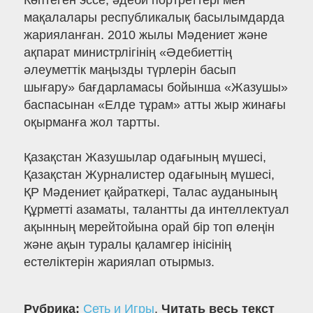
Көптеген эссе, әдеби портреттері мен
мақалалары республикалық басылымдарда
жарияланған. 2010 жылы Мәдениет және
ақпарат министрлігінің «Әдебиеттің
әлеуметтік маңызды түрлерін басып
шығару» бағдарламасы бойынша «Жазушы»
баспасынан «Елде тұрам» атты жыр жинағы
оқырманға жол тартты.
Қазақстан Жазушылар одағының мүшесі,
Қазақстан Журналистер одағының мүшесі,
ҚР Мәдениет қайраткері, Талас ауданының
Құрметті азаматы, талантты да интеллектуал
ақынның мерейтойына орай бір топ өлеңін
және ақын туралы қаламгер інісінің
естеліктерін жариялап отырмыз.
Рубрика:
Сеть и Игры
.
Читать весь текст