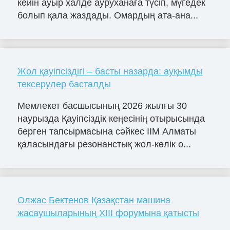
кейін ауыр халде ауруханаға түсіп, мүгедек
болып қала жаздады. Омардың ата-ана...
Жол қауіпсіздігі – басты назарда: ауқымды
тексерулер басталды
Мемлекет басшысының 2026 жылғы 30
наурызда Қауіпсіздік кеңесінің отырысында
берген тапсырмасына сәйкес ІІМ Алматы
қаласындағы резонанстық жол-көлік о...
Олжас Бектенов Қазақстан машина
жасаушыларының XIII форумына қатысты