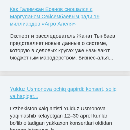
Как Галимжан Есенов сношался с
Маргуланом Сейсембаевым ради 19
миллиардов «Агро Алеля»
Эксперт и расследователь Жанат Тынбаев
представляет новые данные о системе,
которую в деловых кругах уже называют
бюджетным мародерством. Бизнес-алья...
Yulduz Usmonova ochiq gapirdi: konsert, soliq
va haqiqat...
O‘zbekiston xalq artisti Yulduz Usmonova
yaqinlashib kelayotgan 12–30 aprel kunlari
bo‘lib o‘tadigan yakkaxon konsertlari oldidan