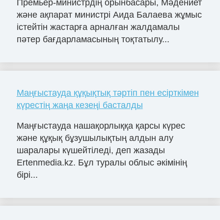
Премьер-министрдің орынбасары, Мәдениет
және ақпарат министрі Аида Балаева жұмыс
істейтін жастарға арналған жалдамалы
пәтер бағдарламасының тоқтатылу...
Маңғыстауда құқықтық тәртіп пен есірткімен
күрестің жаңа кезеңі басталды
Маңғыстауда нашақорлыққа қарсы күрес
және құқық бұзушылықтың алдын алу
шаралары күшейтіледі, деп жазады
Ertenmedia.kz. Бұл туралы облыс әкімінің
бірі...