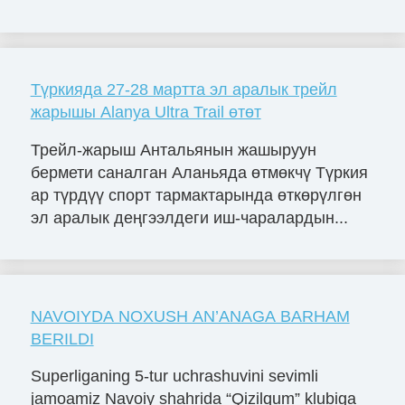
Түркияда 27-28 мартта эл аралык трейл
жарышы Alanya Ultra Trail өтөт
Трейл-жарыш Антальянын жашыруун
бермети саналган Аланьяда өтмөкчү Түркия
ар түрдүү спорт тармактарында өткөрүлгөн
эл аралык деңгээлдеги иш-чаралардын...
NAVOIYDA NOXUSH AN’ANAGA BARHAM
BERILDI
Superliganing 5-tur uchrashuvini sevimli
jamoamiz Navoiy shahrida “Qizilqum” klubiga