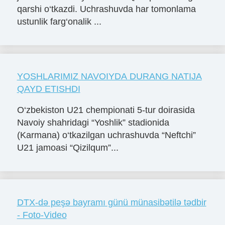
qarshi o‘tkazdi. Uchrashuvda har tomonlama
ustunlik farg‘onalik ...
YOSHLARIMIZ NAVOIYDA DURANG NATIJA
QAYD ETISHDI
O‘zbekiston U21 chempionati 5-tur doirasida
Navoiy shahridagi “Yoshlik” stadionida
(Karmana) o‘tkazilgan uchrashuvda “Neftchi”
U21 jamoasi “Qizilqum”...
DTX-də peşə bayramı günü münasibətilə tədbir
- Foto-Video