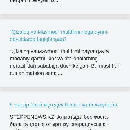
bergan intervyusi b...
“Qizaloq va Maymoq” multfilmi nega ayrim
davlatlarda taqiqlangan?
“Qizaloq va Maymoq” multfilmi qayta-qayta
madaniy qarshiliklar va ota-onalarning
noroziliklari sababiga duch kelgan. Bu mashhur
rus animatsion serial...
5 жасар бала мүгедек болып қала жаздаған
STEPPENEWS.KZ: Алматыда бес жасар
бала сүндетке отырғызу операциясынан