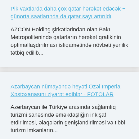
Pik vaxtlarda daha çox qatar hərəkət edəcək −
günorta saatlarında da qatar sayı artırıldı
AZCON Holding şirkətlərindən olan Bakı
Metropolitenində qatarların hərəkət qrafikinin
optimallaşdırılması istiqamətində növbəti yenilik
tətbiq edilib...
Azərbaycan nümayəndə heyəti Özəl Imperial
Xəstəxanasını ziyarət ediblər - FOTOLAR
Azərbaycan ilə Türkiyə arasında sağlamlıq
turizmi sahəsində əməkdaşlığın inkişaf
etdirilməsi, əlaqələrin genişləndirilməsi və tibbi
turizm imkanların...