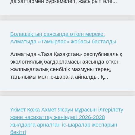
да заттармен бүркемелеп, жасырып әле...
Болашақтың саясында өткен мереке:
Алматыда «Тамырлас» жобасы басталды
Алматыда «Таза Қазақстан» республикалық
экологиялық бағдарламасы аясында өткен
жалпықалалық сенбілік мазмұны терең,
тағылымы мол іс-шараға айналды. Қ...
Үкімет Қожа Ахмет Ясауи мұрасын ілгерілету
және насихаттау жөніндегі 2026-2028
жылдарға арналған іс-шаралар жоспарын
бекітті