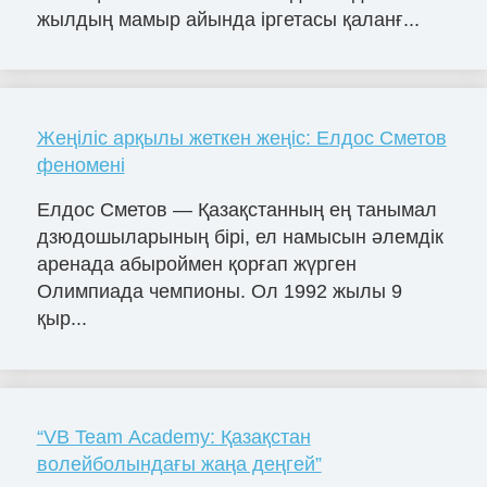
жылдың мамыр айында іргетасы қаланғ...
Жеңіліс арқылы жеткен жеңіс: Елдос Сметов
феномені
Елдос Сметов — Қазақстанның ең танымал
дзюдошыларының бірі, ел намысын әлемдік
аренада абыроймен қорғап жүрген
Олимпиада чемпионы. Ол 1992 жылы 9
қыр...
“VB Team Academy: Қазақстан
волейболындағы жаңа деңгей”