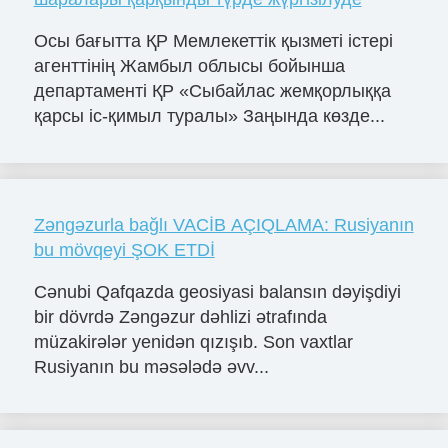
Осы бағытта ҚР Мемлекеттік қызметі істері
агенттінің Жамбыл облысы бойынша
департаменті ҚР «Сыбайлас жемқорлыққа
қарсы іс-қимыл туралы» Заңында көзде...
Zəngəzurla bağlı VACİB AÇIQLAMA: Rusiyanın
bu mövqeyi ŞOK ETDİ
Cənubi Qafqazda geosiyasi balansın dəyişdiyi
bir dövrdə Zəngəzur dəhlizi ətrafında
müzakirələr yenidən qızışıb. Son vaxtlar
Rusiyanın bu məsələdə əvv...