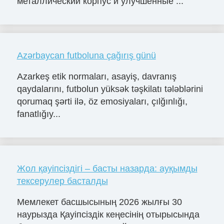
металлический корпус и улучшенные ...
Azərbaycan futboluna çağırış günü
Azarkeş etik normaları, asayiş, davranış
qaydalarını, futbolun yüksək təşkilatı tələblərini
qorumaq şərti ilə, öz emosiyaları, çılğınlığı,
fanatlığıy...
Жол қауіпсіздігі – басты назарда: ауқымды
тексерулер басталды
Мемлекет басшысының 2026 жылғы 30
наурызда Қауіпсіздік кеңесінің отырысында