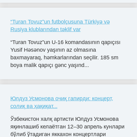
“Turan Tovuz”un futbolçusuna Türkiyə və
Rusiya klublarından təklif var
“Turan Tovuz”un U-16 komandasının qapıçısı
Yusif Həsənov yaşının az olmasına
baxmayaraq, həmkarlarından seçilir. 185 sm
boya malik qapıçı gənc yaşınd...
Юлдуз Усмонова очиқ гапирди: концерт,
солиқ ва ҳақиқат...
Ўзбекистон халқ артисти Юлдуз Усмонова
яқинлашиб келаётган 12–30 апрель кунлари
бўлиб ўтадиган яккахон концертлари