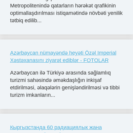
Metropolitenində qatarların hərəkət qrafikinin
optimallaşdırılması istiqamətində növbəti yenilik
tətbiq edilib...
Azərbaycan nümayəndə heyəti Özəl Imperial
Xəstəxanasını ziyarət ediblər - FOTOLAR
Azərbaycan ilə Türkiyə arasında sağlamlıq
turizmi sahəsində əməkdaşlığın inkişaf
etdirilməsi, əlaqələrin genişləndirilməsi və tibbi
turizm imkanların...
Кыргызстанда 60 радиациялык жана