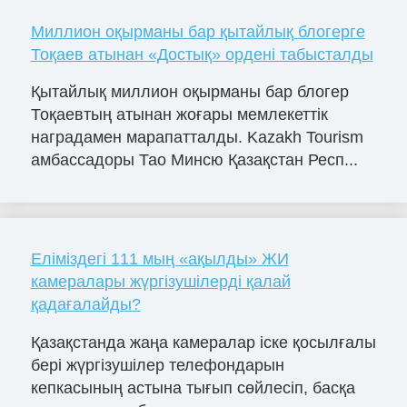
Миллион оқырманы бар қытайлық блогерге
Тоқаев атынан «Достық» ордені табысталды
Қытайлық миллион оқырманы бар блогер
Тоқаевтың атынан жоғары мемлекеттік
наградамен марапатталды. Kazakh Tourism
амбассадоры Тао Минсю Қазақстан Респ...
Еліміздегі 111 мың «ақылды» ЖИ
камералары жүргізушілерді қалай
қадағалайды?
Қазақстанда жаңа камералар іске қосылғалы
бері жүргізушілер телефондарын
кепкасының астына тығып сөйлесіп, басқа