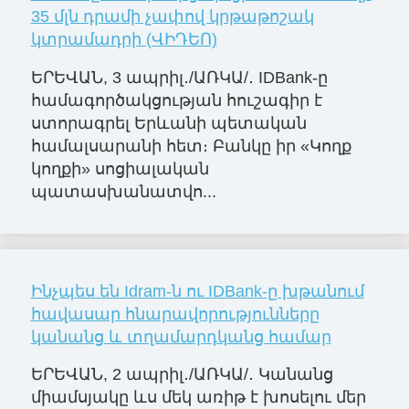
35 մլն դրամի չափով կրթաթոշակ
կտրամադրի (ՎԻԴԵՈ)
ԵՐԵՎԱՆ, 3 ապրիլ․/ԱՌԿԱ/․ IDBank-ը
համագործակցության հուշագիր է
ստորագրել Երևանի պետական
համալսարանի հետ։ Բանկը իր «Կողք
կողքի» սոցիալական
պատասխանատվո...
Ինչպես են Idram-ն ու IDBank-ը խթանում
հավասար հնարավորությունները
կանանց և տղամարդկանց համար
ԵՐԵՎԱՆ, 2 ապրիլ․/ԱՌԿԱ/․ Կանանց
միամսյակը ևս մեկ առիթ է խոսելու մեր