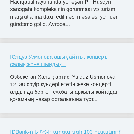
Hacıqabul rayonunda yerləşən Pir Hüseyn
xanəgahı kompleksinin qorunması və turizm
marşrutlarına daxil edilməsi məsələsi yenidən
gündəmə gəlib. Avropa...
Юлдуз Усмонова ашық айтты: концерт,
салық және шындық...
Өзбекстан Халық артисі Yulduz Usmonova
12–30 сәуір күндері өтетін жеке концерті
алдында берген сұхбаты арқылы қайтадан
қоғамның назар орталығына түст...
IDBank-ը ԵՊՀ-ի արցախցի 103 ուսանողի