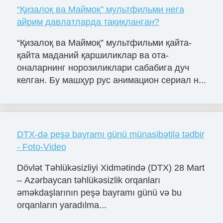
“Қизалоқ ва Маймоқ” мультфильми нега
айрим давлатларда тақиқланган?
“Қизалоқ ва Маймоқ” мультфильми қайта-
қайта маданий қаршиликлар ва ота-
оналарнинг норозиликлари сабабига дуч
келган. Бу машҳур рус анимацион сериал н...
DTX-də peşə bayramı günü münasibətilə tədbir
- Foto-Video
Dövlət Təhlükəsizliyi Xidmətində (DTX) 28 Mart
– Azərbaycan təhlükəsizlik orqanları
əməkdaşlarının peşə bayramı günü və bu
orqanların yaradılma...