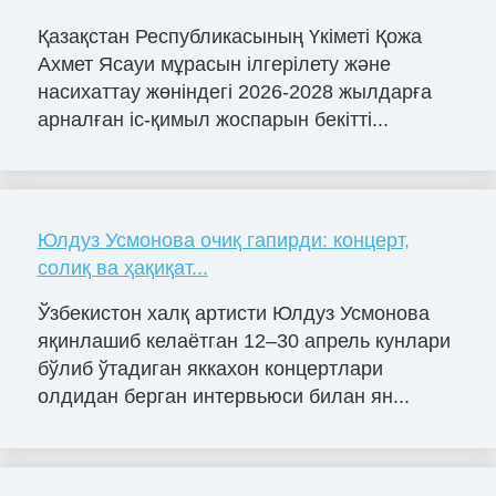
Қазақстан Республикасының Үкіметі Қожа
Ахмет Ясауи мұрасын ілгерілету және
насихаттау жөніндегі 2026-2028 жылдарға
арналған іс-қимыл жоспарын бекітті...
Юлдуз Усмонова очиқ гапирди: концерт,
солиқ ва ҳақиқат...
Ўзбекистон халқ артисти Юлдуз Усмонова
яқинлашиб келаётган 12–30 апрель кунлари
бўлиб ўтадиган яккахон концертлари
олдидан берган интервьюси билан ян...