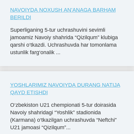
NAVOIYDA NOXUSH AN’ANAGA BARHAM
BERILDI
Superliganing 5-tur uchrashuvini sevimli
jamoamiz Navoiy shahrida “Qizilqum” klubiga
qarshi o‘tkazdi. Uchrashuvda har tomonlama
ustunlik farg‘onalik ...
YOSHLARIMIZ NAVOIYDA DURANG NATIJA
QAYD ETISHDI
O‘zbekiston U21 chempionati 5-tur doirasida
Navoiy shahridagi “Yoshlik” stadionida
(Karmana) o‘tkazilgan uchrashuvda “Neftchi”
U21 jamoasi “Qizilqum”...