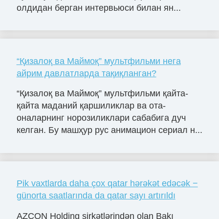
олдидан берган интервьюси билан ян...
“Қизалоқ ва Маймоқ” мультфильми нега
айрим давлатларда тақиқланган?
“Қизалоқ ва Маймоқ” мультфильми қайта-
қайта маданий қаршиликлар ва ота-
оналарнинг норозиликлари сабабига дуч
келган. Бу машҳур рус анимацион сериал н...
Pik vaxtlarda daha çox qatar hərəkət edəcək −
günorta saatlarında da qatar sayı artırıldı
AZCON Holding şirkətlərindən olan Bakı