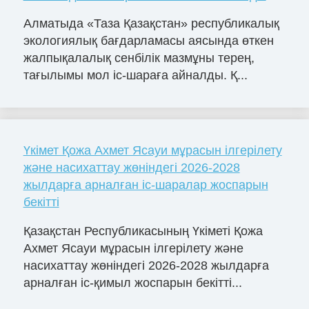
Алматыда «Таза Қазақстан» республикалық
экологиялық бағдарламасы аясында өткен
жалпықалалық сенбілік мазмұны терең,
тағылымы мол іс-шараға айналды. Қ...
Үкімет Қожа Ахмет Ясауи мұрасын ілгерілету
және насихаттау жөніндегі 2026-2028
жылдарға арналған іс-шаралар жоспарын
бекітті
Қазақстан Республикасының Үкіметі Қожа
Ахмет Ясауи мұрасын ілгерілету және
насихаттау жөніндегі 2026-2028 жылдарға
арналған іс-қимыл жоспарын бекітті...