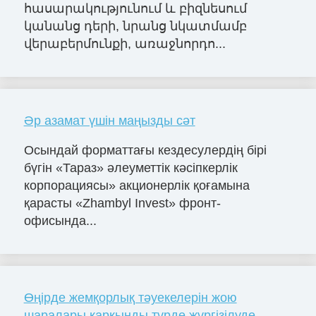
հասարակությունում և բիզնեսում
կանանց դերի, նրանց նկատմամբ
վերաբերմունքի, առաջնորդո...
Әр азамат үшін маңызды сәт
Осындай форматтағы кездесулердің бірі
бүгін «Тараз» әлеуметтік кәсіпкерлік
корпорациясы» акционерлік қоғамына
қарасты «Zhambyl Invest» фронт-
офисында...
Өңірде жемқорлық тәуекелерін жою
шаралары қарқынды түрде жүргізілуде