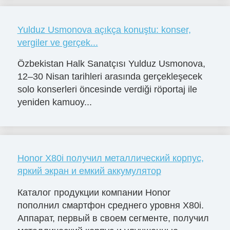
Yulduz Usmonova açıkça konuştu: konser,
vergiler ve gerçek...
Özbekistan Halk Sanatçısı Yulduz Usmonova,
12–30 Nisan tarihleri arasında gerçekleşecek
solo konserleri öncesinde verdiği röportaj ile
yeniden kamuoy...
Honor X80i получил металлический корпус,
яркий экран и емкий аккумулятор
Каталог продукции компании Honor
пополнил смартфон среднего уровня X80i.
Аппарат, первый в своем сегменте, получил