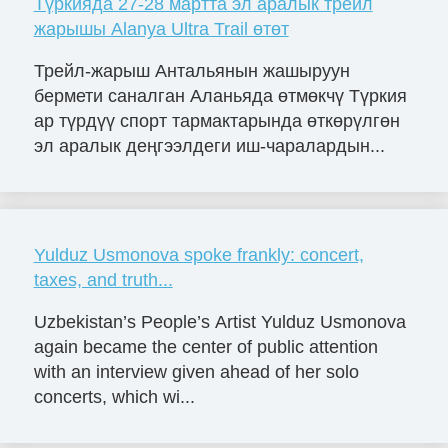
Түркияда 27-28 мартта эл аралык трейл
жарышы Alanya Ultra Trail өтөт
Трейл-жарыш Антальянын жашыруун
бермети саналган Аланьяда өтмөкчү Түркия
ар түрдүү спорт тармактарында өткөрүлгөн
эл аралык деңгээлдеги иш-чаралардын...
Yulduz Usmonova spoke frankly: concert,
taxes, and truth...
Uzbekistan’s People’s Artist Yulduz Usmonova
again became the center of public attention
with an interview given ahead of her solo
concerts, which wi...