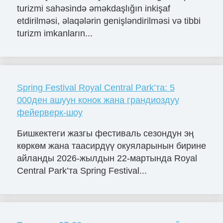
turizmi sahəsində əməkdaşlığın inkişaf
etdirilməsi, əlaqələrin genişləndirilməsi və tibbi
turizm imkanların...
Spring Festival Royal Central Park’та: 5
000ден ашуун конок жана грандиоздуу
фейерверк-шоу
Бишкектеги жазгы фестиваль сезондун эң
көркөм жана таасирдүү окуяларынын бирине
айланды 2026-жылдын 22-мартында Royal
Central Park’та Spring Festival...