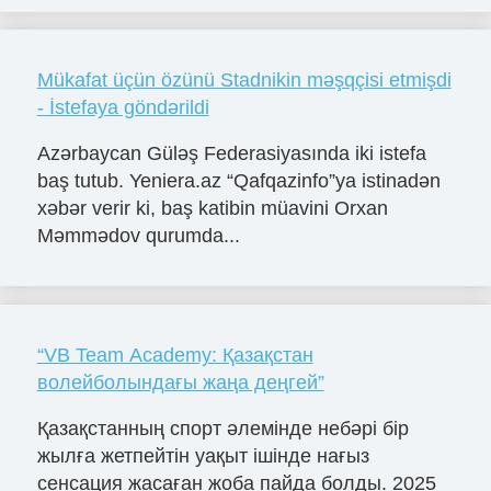
Mükafat üçün özünü Stadnikin məşqçisi etmişdi
- İstefaya göndərildi
Azərbaycan Güləş Federasiyasında iki istefa
baş tutub. Yeniera.az “Qafqazinfo”ya istinadən
xəbər verir ki, baş katibin müavini Orxan
Məmmədov qurumda...
“VB Team Academy: Қазақстан
волейболындағы жаңа деңгей”
Қазақстанның спорт әлемінде небәрі бір
жылға жетпейтін уақыт ішінде нағыз
сенсация жасаған жоба пайда болды. 2025