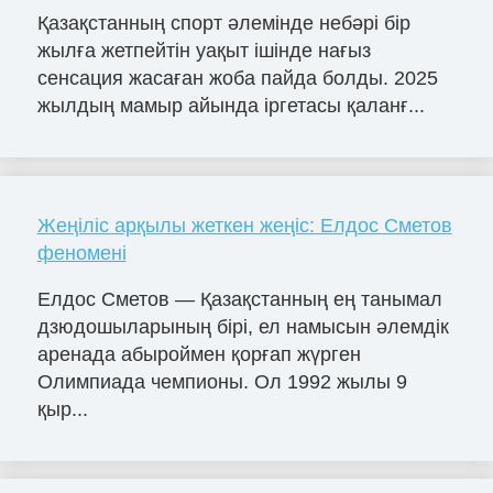
Қазақстанның спорт әлемінде небәрі бір
жылға жетпейтін уақыт ішінде нағыз
сенсация жасаған жоба пайда болды. 2025
жылдың мамыр айында іргетасы қаланғ...
Жеңіліс арқылы жеткен жеңіс: Елдос Сметов
феномені
Елдос Сметов — Қазақстанның ең танымал
дзюдошыларының бірі, ел намысын әлемдік
аренада абыроймен қорғап жүрген
Олимпиада чемпионы. Ол 1992 жылы 9
қыр...