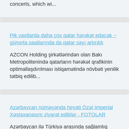
concerts, which wi...
Pik vaxtlarda daha çox qatar hərəkət edəcək −
günorta saatlarında da qatar sayı artırıldı
AZCON Holding şirkətlərindən olan Bakı
Metropolitenində qatarların hərəkət qrafikinin
optimallaşdırılması istiqamətində növbəti yenilik
tətbiq edilib...
Azərbaycan nümayəndə heyəti Özəl Imperial
Xəstəxanasını ziyarət ediblər - FOTOLAR
Azərbaycan ilə Türkiyə arasında sağlamlıq