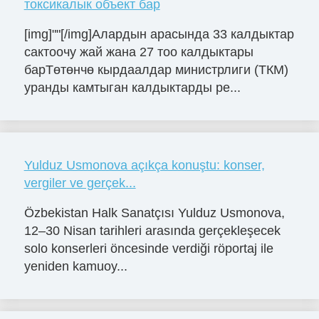
токсикалык объект бар
[img]""[/img]Алардын арасында 33 калдыктар
сактоочу жай жана 27 тоо калдыктары
барТөтөнчө кырдаалдар министрлиги (ТКМ)
уранды камтыган калдыктарды ре...
Yulduz Usmonova açıkça konuştu: konser,
vergiler ve gerçek...
Özbekistan Halk Sanatçısı Yulduz Usmonova,
12–30 Nisan tarihleri arasında gerçekleşecek
solo konserleri öncesinde verdiği röportaj ile
yeniden kamuoy...