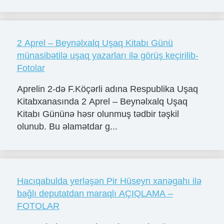
2 Aprel – Beynəlxalq Uşaq Kitabı Günü
münasibətilə uşaq yazarları ilə görüş keçirilib-
Fotolar
Aprelin 2-də F.Köçərli adına Respublika Uşaq
Kitabxanasında 2 Aprel – Beynəlxalq Uşaq
Kitabı Gününə həsr olunmuş tədbir təşkil
olunub. Bu əlamətdar g...
Hacıqabulda yerləşən Pir Hüseyn xanəgahı ilə
bağlı deputatdan maraqlı AÇIQLAMA –
FOTOLAR