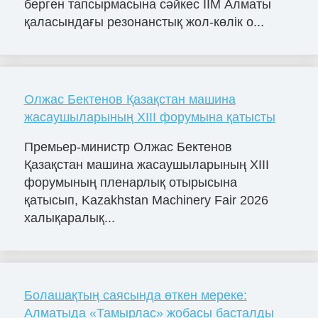
берген тапсырмасына сәйкес ІІМ Алматы
қаласындағы резонанстық жол-көлік о...
Олжас Бектенов Қазақстан машина
жасаушыларының XIII форумына қатысты
Премьер-министр Олжас Бектенов
Қазақстан машина жасаушыларының XIII
форумының пленарлық отырысына
қатысып, Kazakhstan Machinery Fair 2026
халықаралық...
Болашақтың саясында өткен мереке:
Алматыда «Тамырлас» жобасы басталды