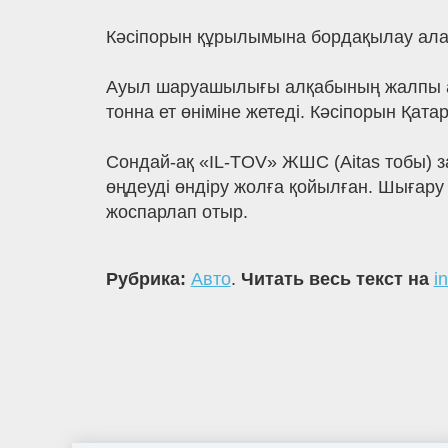
Кәсіпорын құрылымына бордақылау алаңы
Ауыл шаруашылығы алқабының жалпы ау
тонна ет өніміне жетеді. Кәсіпорын Қат
Сондай-ақ «IL-TOV» ЖШС (Aitas тобы) 
өңдеуді өндіру жолға қойылған. Шығару
жоспарлап отыр.
Рубрика:
Авто
.
Читать весь текст на
i