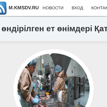
M.KMSDV.RU
НОВОСТИ
ВХОД
КОНТА
дірілген ет өнімдері Қат