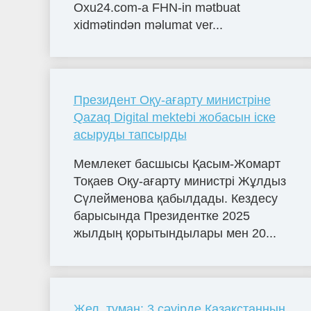
Oxu24.com-a FHN-in mətbuat
xidmətindən məlumat ver...
Президент Оқу-ағарту министріне
Qazaq Digital mektebi жобасын іске
асыруды тапсырды
Мемлекет басшысы Қасым-Жомарт
Тоқаев Оқу-ағарту министрі Жұлдыз
Сүлейменова қабылдады. Кездесу
барысында Президентке 2025
жылдың қорытындылары мен 20...
Жел, тұман: 3 сәуірде Қазақстанның