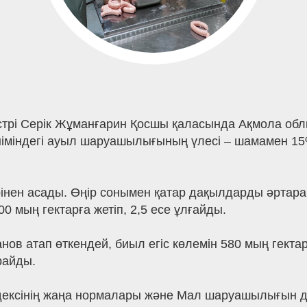
стрі Серік Жұманғарин Қосшы қаласында Ақмола обл
өніміндегі ауыл шаруашылығының үлесі – шамамен 1
рінен асады. Өңір сонымен қатар дақылдарды әртар
 мың гектарға жетіп, 2,5 есе ұлғайды.
ов атап өткендей, биыл егіс көлемін 580 мың гектар
райды.
кодексінің жаңа нормалары және Мал шаруашылығын 