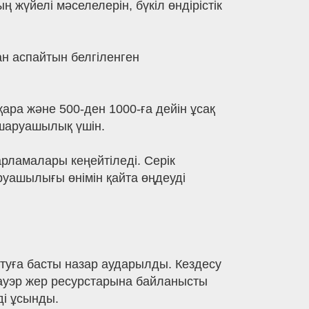
жүйелі мәселелерін, бүкіл өндірістік
н аспайтын белгіленген
қара және 500-ден 1000-ға дейін ұсақ
 шаруашылық үшін.
ламалары кеңейтіледі. Серік
руашылығы өнімін қайта өңдеуді
туға басты назар аударылды. Кездесу
уэр жер ресурстарына байланысты
ді ұсынды.