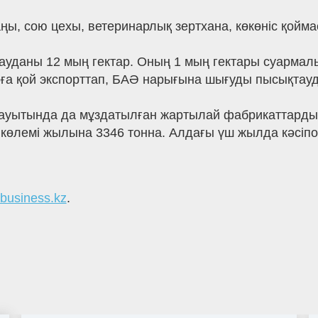
, сою цехы, ветеринарлық зертхана, көкөніс қоймас
даны 12 мың гектар. Оның 1 мың гектары суармалы
арға қой экспорттап, БАӘ нарығына шығуды пысықтауд
зауытында да мұздатылған жартылай фабрикаттарды қ
 көлемі жылына 3346 тонна. Алдағы үш жылда кәсіпо
nbusiness.kz
.