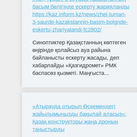
басым бөлігінде ескерту жарияланды
https://kaz.inform.kz/news/zhel-tuman-
3-saurde-kazakstannin-basim-bolgnde-
eskertu-zhariyalandi-fc2802/
Синоптиктер Қазақстанның көптеген
өңірінде қолайсыз ауа райына
байланысты ескерту жасады, деп
хабарлайды «Қазгидромет» РМК
баспасөз қызметі. Маңғыста...
«Атырауда отырып Өскемендегі
жайылымыңызды бақылай аласыз»:
Қазақ конструкторы жаңа дронын
таныстырды