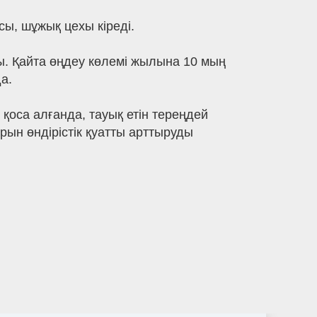
ы, шұжық цехы кіреді.
. Қайта өңдеу көлемі жылына 10 мың
а.
оса алғанда, тауық етін тереңдей
рын өндірістік қуатты арттыруды