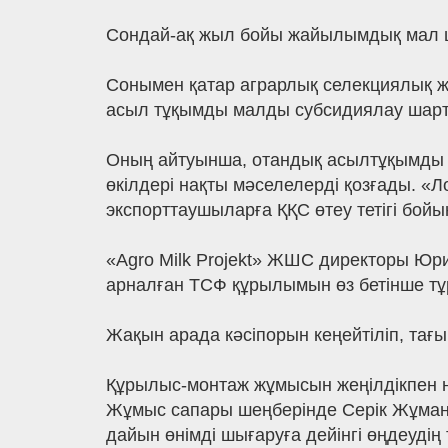
Сондай-ақ жыл бойы жайылымдық мал шар
Сонымен қатар аграрлық селекциялық ж
асыл тұқымды малды субсидиялау шартт
Оның айтуынша, отандық асылтұқымды ма
өкілдері нақты мәселелерді қозғады. 
экспорттаушыларға ҚҚС өтеу тетігі бойы
«Agro Milk Projekt» ЖШС директоры Юри
арналған ТСФ құрылымын өз бетінше тұ
Жақын арада кәсіпорын кеңейтіліп, тағы
Құрылыс-монтаж жұмысын жеңілдікпен не
Жұмыс сапары шеңберінде Серік Жұманғ
дайын өнімді шығаруға дейінгі өңдеудің