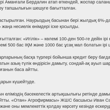
 Аманғали Бердалин атап өткендей, жоспар саланың 
ру тапшылығын шешуге бағытталған.
растырылған. Наурыздың басынан бері жылдық 6%-да
жаңа несиелік өнімдері іске қосылды.
талған: «Игілік» – көлемі 100-ден 500-ге дейін ірі 
мі 500 бас ІҚМ және 1000 бас ұсақ мал болатын ірі
арының басқа түрлері бойынша кредит беру бағдар
тын азық-түлік өндірісін дамыту, сондай-ақ ауыл ша
ғанын баса айтты.
дарын күшейтуде.
 еліміздің бәсекелестік артықшылығы ретінде дамы
айтты. «Отан» Агрофирмасы» ЖШС басшысы Иван Са
ді және оны мемлекеттік қолдау көрсету кезінде ескеру