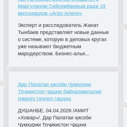
Маргуланом Сейсембаевым ради 19
миллиардов «Агро Алеля»
Эксперт и расследователь Жанат
Тынбаев представляет новые данные
о системе, которую в деловых кругах
уже называют бюджетным
мародерством. Бизнес-алья...
Дар Палатаи ҳисоби Ҷумҳурии
Тоҷикистон Ҷашни байналмилалии
Наврӯз таҷлил гардид
ДУШАНБЕ, 04.04.2026 /АМИТ
«Ховар»/. Дар Палатаи ҳисоби
Ҷумҳурии Тоҷикистон Ҷашни