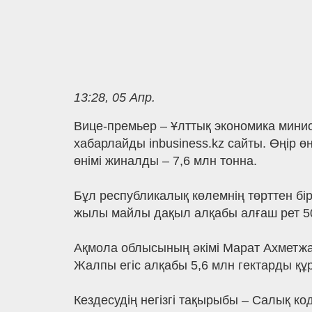
13:28, 05 Апр.
Вице-премьер – Ұлттық экономика мини
хабарлайды inbusiness.kz сайты. Өңір 
өнімі жиналды – 7,6 млн тонна.
Бұл республикалық көлемнің төрттен бі
жылы майлы дақыл алқабы алғаш рет 500
Ақмола облысының әкімі Марат Ахметжан
Жалпы егіс алқабы 5,6 млн гектарды құ
Кездесудің негізгі тақырыбы – Салық 