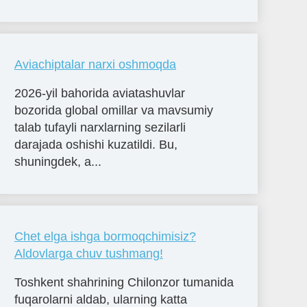
Aviachiptalar narxi oshmoqda
2026-yil bahorida aviatashuvlar
bozorida global omillar va mavsumiy
talab tufayli narxlarning sezilarli
darajada oshishi kuzatildi. Bu,
shuningdek, a...
Chet elga ishga bormoqchimisiz?
Aldovlarga chuv tushmang!
Toshkent shahrining Chilonzor tumanida
fuqarolarni aldab, ularning katta