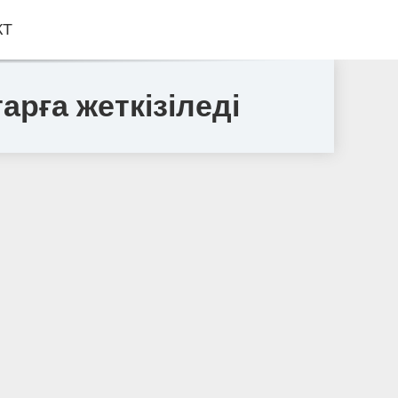
КТ
арға жеткізіледі