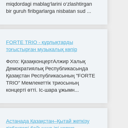
miqdordagi mablag‘larini o‘zlashtirgan
bir guruh firibgarlarga nisbatan sud ...
FORTE TRIO - құрлықтарды
тоғыстырған музыкалық көпір
Фото: ҚазақконцертАлжир Халық
Демократиялық Республикасында
Қазақстан Республикасының "FORTE
TRIO" Мемлекеттік триосының
концерті өтті. Іс-шара ұжымн...
Астанада Қазақстан–Қытай жеткізу