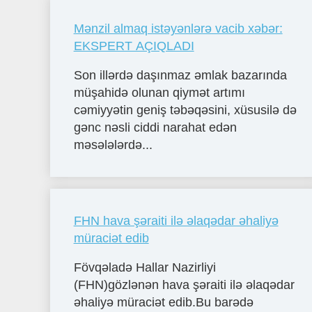
Mənzil almaq istəyənlərə vacib xəbər:
EKSPERT AÇIQLADI
Son illərdə daşınmaz əmlak bazarında
müşahidə olunan qiymət artımı
cəmiyyətin geniş təbəqəsini, xüsusilə də
gənc nəsli ciddi narahat edən
məsələlərdə...
FHN hava şəraiti ilə əlaqədar əhaliyə
müraciət edib
Fövqəladə Hallar Nazirliyi
(FHN)gözlənən hava şəraiti ilə əlaqədar
əhaliyə müraciət edib.Bu barədə