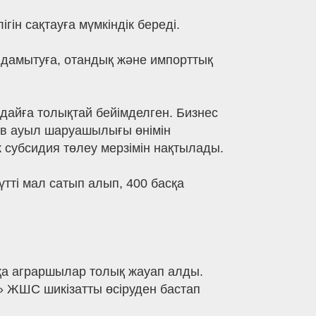
н сақтауға мүмкіндік береді.
 дамытуға, отандық және импорттық
дайға толықтай бейімделген. Бизнес
ов ауыл шаруашылығы өнімін
ік субсидия төлеу мерзімін нақтылады.
тті мал сатып алып, 400 басқа
ққа аграршылар толық жауап алды.
» ЖШС шикізатты өсіруден бастап