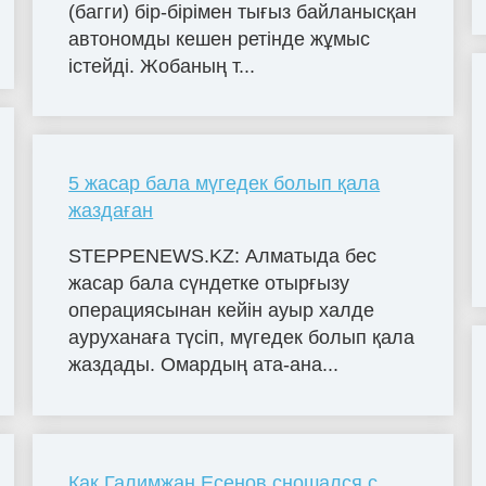
(багги) бір-бірімен тығыз байланысқан
автономды кешен ретінде жұмыс
істейді. Жобаның т...
5 жасар бала мүгедек болып қала
жаздаған
STEPPENEWS.KZ: Алматыда бес
жасар бала сүндетке отырғызу
операциясынан кейін ауыр халде
ауруханаға түсіп, мүгедек болып қала
жаздады. Омардың ата-ана...
Как Галимжан Есенов сношался с