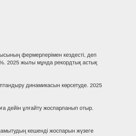
ысының фермерлерімен кездесті, деп
5%. 2025 жылы мұнда рекордтық астық
аптандыру динамикасын көрсетуде. 2025
ға дейін ұлғайту жоспарланып отыр.
дамытудың кешенді жоспарын жүзеге