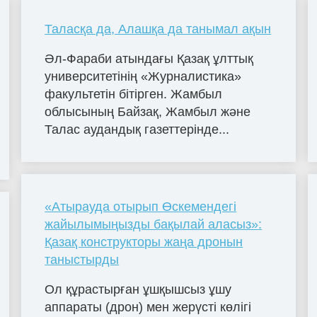
Таласқа да, Алашқа да танымал ақын
Әл-Фараби атындағы Қазақ ұлттық
университетінің «Журналистика»
факультетін бітірген. Жамбыл
облысының Байзақ, Жамбыл және
Талас аудандық газеттерінде...
«Атырауда отырып Өскемендегі
жайылымыңызды бақылай аласыз»:
Қазақ конструкторы жаңа дронын
таныстырды
Ол құрастырған ұшқышсыз ұшу
аппараты (дрон) мен жерүсті көлігі