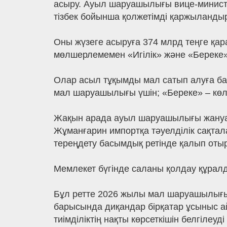
асыру. Ауыл шаруашылығы вице-министрі
тізбек бойынша қолжетімді қаржыланды
Оны жүзеге асыруға 374 млрд теңге қа
мөлшерлемемен «Игілік» және «Береке» 
Олар асыл тұқымды мал сатып алуға бағыт
мал шаруашылығы үшін; «Береке» – көле
Жақын арада ауыл шаруашылығы жануарл
Жұманғарин импортқа тәуелділік сақтала
тереңдету басымдық ретінде қалып отыр
Мемлекет бүгінде саланы қолдау құрал
Бұл ретте 2026 жылы мал шаруашылығын
барысында диқандар бірқатар ұсыныс 
тиімділіктің нақты көрсеткішін белгілеу