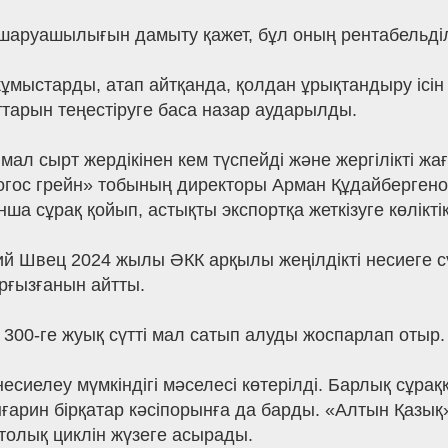
уашылығын дамыту қажет, бұл оның рентабельділігі
ұмыстарды, атап айтқанда, қолдан ұрықтандыру ісін
арын теңестіруге баса назар аударылды.
л сырт жердікінен кем түспейді және жергілікті жағ
«Логос грейн» тобының директоры Арман Құдайберген
нша сұрақ қойып, астықты экспортқа жеткізуге көлікт
й Швец 2024 жылы ӘКК арқылы жеңілдікті несиеге сү
рғызғанын айтты.
 300-ге жуық сүтті мал сатып алуды жоспарлап отыр.
сиелеу мүмкіндігі мәселесі көтерілді. Барлық сұра
арин бірқатар кәсіпорынға да барды. «Алтын Қазық
 толық циклін жүзеге асырады.